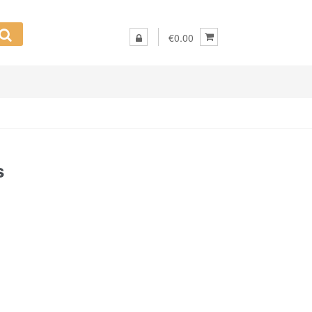
€0.00
s