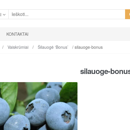
i
KONTAKTAI
/
Vaiskrūmiai
/
Šilauogė ‘Bonus’
/ silauoge-bonus
silauoge-bonu