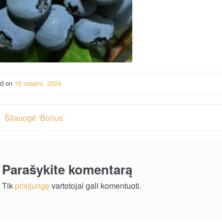
ed on
15 vasario, 2024
vigacija
Šilauogė ‘Bonus’
rp
ašų
Parašykite komentarą
Tik
prisijungę
vartotojai gali komentuoti.