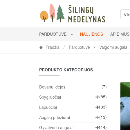
Skip
Skip
to
to
Vis
navigation
content
PARDUOTUVĖ
NAUJIENOS
APIE MUS
Pradžia
/
Parduotuvė
/
Valgomi augalai
PRODUKTO KATEGORIJOS
(7)
Dovanų idėjos
(85)
Spygliuočiai
(133)
Lapuočiai
(13)
Augalų priežiūrai
(114)
Gyvatvorių augalai