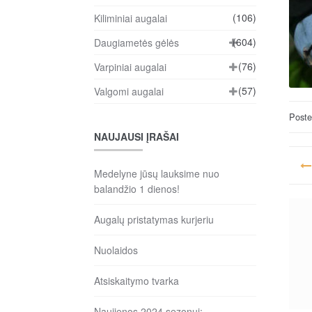
(106)
Kiliminiai augalai
(604)
Daugiametės gėlės
(76)
Varpiniai augalai
(57)
Valgomi augalai
Post
NAUJAUSI ĮRAŠAI
Na
Medelyne jūsų lauksime nuo
ta
balandžio 1 dienos!
įr
Augalų pristatymas kurjeriu
Nuolaidos
Atsiskaitymo tvarka
Naujienos 2024 sezonui: