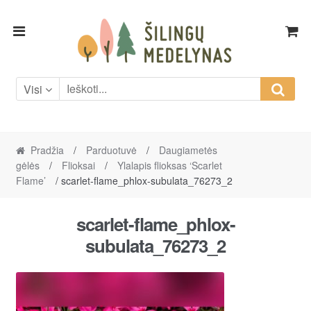
Skip
Skip
to
to
navigation
content
Visi
Pradžia
/
Parduotuvė
/
Daugiametės
gėlės
/
Flioksai
/
Ylalapis flioksas ‘Scarlet
Flame’
/ scarlet-flame_phlox-subulata_76273_2
scarlet-flame_phlox-
subulata_76273_2