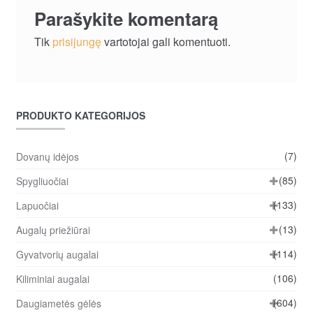
Parašykite komentarą
Tik
prisijungę
vartotojai gali komentuoti.
PRODUKTO KATEGORIJOS
(7)
Dovanų idėjos
(85)
Spygliuočiai
(133)
Lapuočiai
(13)
Augalų priežiūrai
(114)
Gyvatvorių augalai
(106)
Kiliminiai augalai
(604)
Daugiametės gėlės