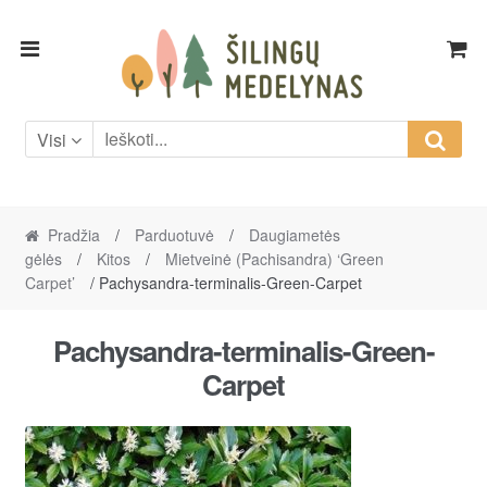
Skip
Skip
to
to
navigation
content
Visi
Pradžia
/
Parduotuvė
/
Daugiametės
gėlės
/
Kitos
/
Mietveinė (Pachisandra) ‘Green
Carpet’
/ Pachysandra-terminalis-Green-Carpet
Pachysandra-terminalis-Green-
Carpet