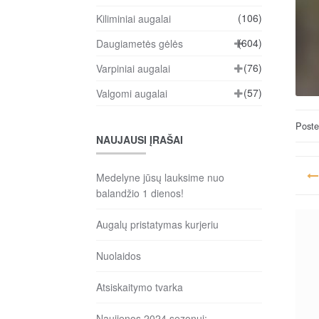
(106)
Kiliminiai augalai
(604)
Daugiametės gėlės
(76)
Varpiniai augalai
(57)
Valgomi augalai
Post
NAUJAUSI ĮRAŠAI
Na
Medelyne jūsų lauksime nuo
ta
balandžio 1 dienos!
įr
Augalų pristatymas kurjeriu
Nuolaidos
Atsiskaitymo tvarka
Naujienos 2024 sezonui: