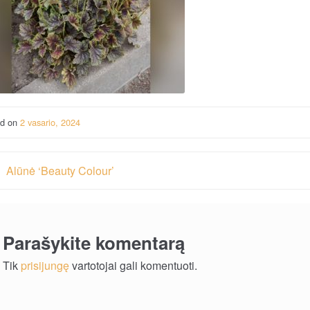
ed on
2 vasario, 2024
vigacija
Alūnė ‘Beauty Colour’
rp
ašų
Parašykite komentarą
Tik
prisijungę
vartotojai gali komentuoti.