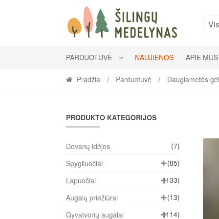
Skip
Skip
to
to
Vis
navigation
content
PARDUOTUVĖ
NAUJIENOS
APIE MUS
Pradžia
/
Parduotuvė
/
Daugiametės gė
PRODUKTO KATEGORIJOS
(7)
Dovanų idėjos
(85)
Spygliuočiai
(133)
Lapuočiai
(13)
Augalų priežiūrai
(114)
Gyvatvorių augalai