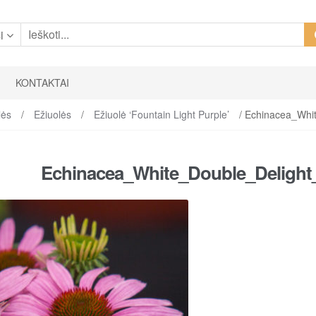
i
KONTAKTAI
lės
/
Ežiuolės
/
Ežiuolė ‘Fountain Light Purple’
/ Echinacea_Whi
Echinacea_White_Double_Delight