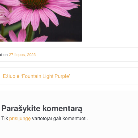
ed on
27 liepos, 2023
vigacija
Ežiuolė ‘Fountain Light Purple’
rp
ašų
Parašykite komentarą
Tik
prisijungę
vartotojai gali komentuoti.