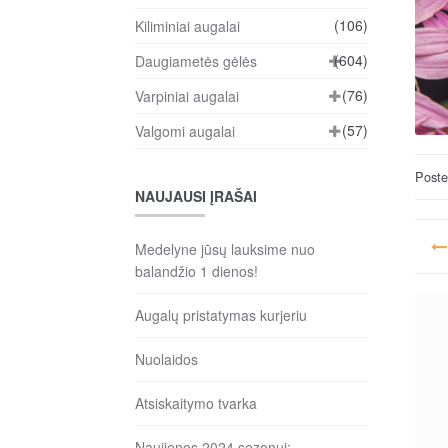
(106)
Kiliminiai augalai
(604)
Daugiametės gėlės
(76)
Varpiniai augalai
(57)
Valgomi augalai
Post
NAUJAUSI ĮRAŠAI
Na
Medelyne jūsų lauksime nuo
ta
balandžio 1 dienos!
įr
Augalų pristatymas kurjeriu
Nuolaidos
Atsiskaitymo tvarka
Naujienos 2024 sezonui: