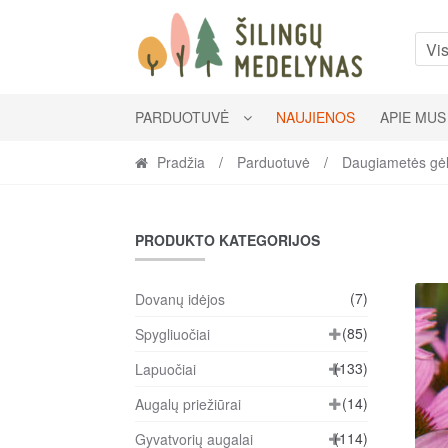
Skip
Skip
to
to
Vis
navigation
content
PARDUOTUVĖ
NAUJIENOS
APIE MUS
Pradžia
/
Parduotuvė
/
Daugiametės gė
PRODUKTO KATEGORIJOS
(7)
Dovanų idėjos
(85)
Spygliuočiai
(133)
Lapuočiai
(14)
Augalų priežiūrai
(114)
Gyvatvorių augalai