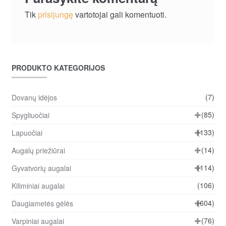
Tik
prisijungę
vartotojai gali komentuoti.
PRODUKTO KATEGORIJOS
(7)
Dovanų idėjos
(85)
Spygliuočiai
(133)
Lapuočiai
(14)
Augalų priežiūrai
(114)
Gyvatvorių augalai
(106)
Kiliminiai augalai
(604)
Daugiametės gėlės
(76)
Varpiniai augalai