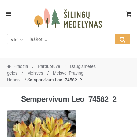
Skip
Skip
to
to
navigation
content
Visi
Pradžia
/
Parduotuvė
/
Daugiametės
gėlės
/
Melsvės
/
Melsvė ‘Praying
Hands’
/ Sempervivum Leo_74582_2
Sempervivum Leo_74582_2