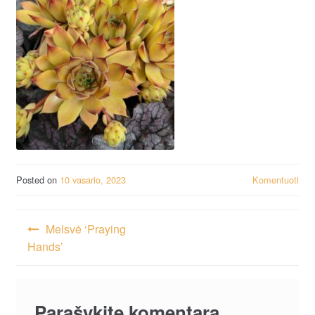
Posted on
10 vasario, 2023
Komentuoti
Navigacija
Melsvė ‘Praying
tarp
Hands’
įrašų
Parašykite komentarą