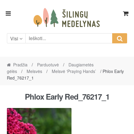
Skip
Skip
to
to
navigation
content
Visi
Pradžia
/
Parduotuvė
/
Daugiametės
gėlės
/
Melsvės
/
Melsvė ‘Praying Hands’
/ Phlox Early
Red_76217_1
Phlox Early Red_76217_1