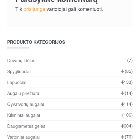
Tik
prisijungę
vartotojai gali komentuoti.
PRODUKTO KATEGORIJOS
(7)
Dovanų idėjos
(85)
Spygliuočiai
(133)
Lapuočiai
(14)
Augalų priežiūrai
(114)
Gyvatvorių augalai
(106)
Kiliminiai augalai
(604)
Daugiametės gėlės
(76)
Varpiniai augalai