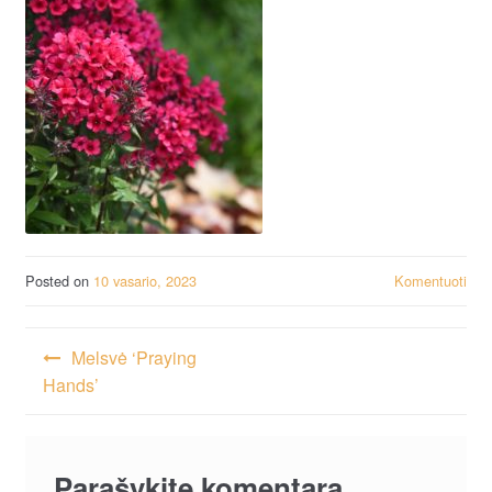
Posted on
10 vasario, 2023
Komentuoti
Navigacija
Melsvė ‘Praying
tarp
Hands’
įrašų
Parašykite komentarą