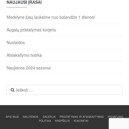
NAUJAUSI ĮRAŠAI
Medelyne jūsų lauksime nuo balandžio 1 dienos!
Augalų pristatymas kurjeriu
Nuolaidos
Atsiskaitymo tvarka
Naujienos 2024 sezonui:
Ieškoti:
APIE MUS
NAUJIENOS
GALERIJA
PRISTATYMAS IR ATSISKAITYMAS
PRIVATUMO
POLITIKA
KREPŠELIS
KONTAKTAI