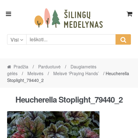
Skip
Skip
to
to
navigation
content
Visi
Pradžia
/
Parduotuvė
/
Daugiametės
gėlės
/
Melsvės
/
Melsvė ‘Praying Hands’
/ Heucherella
Stoplight_79440_2
Heucherella Stoplight_79440_2