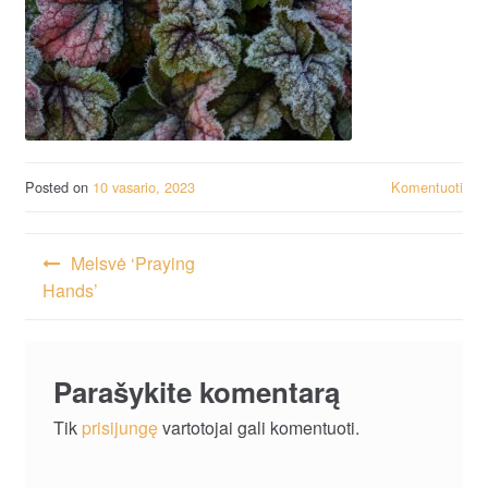
Posted on
10 vasario, 2023
Komentuoti
Navigacija
Melsvė ‘Praying
tarp
Hands’
įrašų
Parašykite komentarą
Tik
prisijungę
vartotojai gali komentuoti.