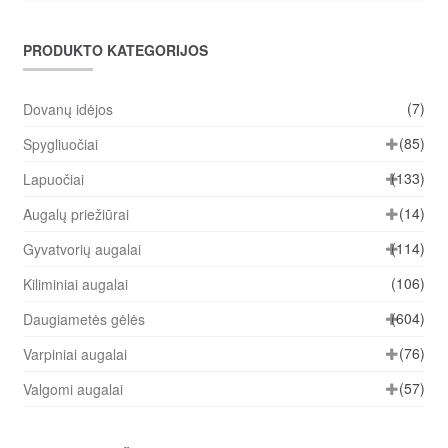
PRODUKTO KATEGORIJOS
(7)
Dovanų idėjos
(85)
Spygliuočiai
(133)
Lapuočiai
(14)
Augalų priežiūrai
(114)
Gyvatvorių augalai
(106)
Kiliminiai augalai
(604)
Daugiametės gėlės
(76)
Varpiniai augalai
(57)
Valgomi augalai