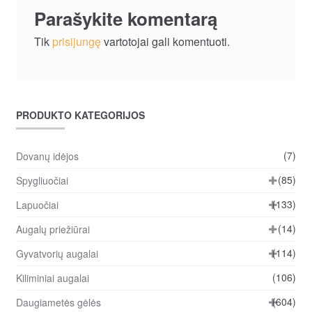
Parašykite komentarą
Tik
prisijungę
vartotojai gali komentuoti.
PRODUKTO KATEGORIJOS
(7)
Dovanų idėjos
(85)
Spygliuočiai
(133)
Lapuočiai
(14)
Augalų priežiūrai
(114)
Gyvatvorių augalai
(106)
Kiliminiai augalai
(604)
Daugiametės gėlės