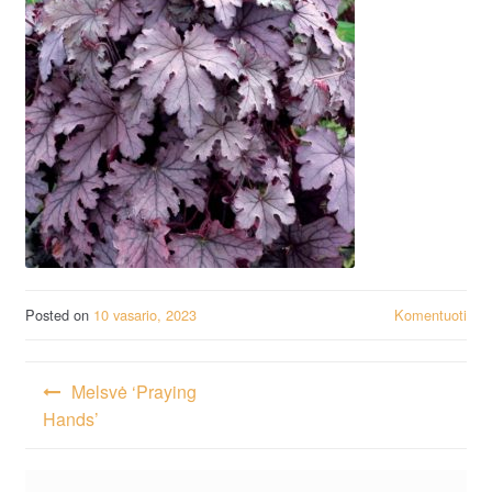
Posted on
10 vasario, 2023
Komentuoti
Navigacija
Melsvė ‘Praying
tarp
Hands’
įrašų