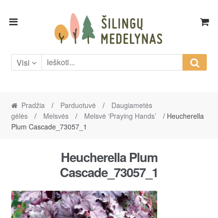
Skip
Skip
to
to
navigation
content
Visi
Pradžia
/
Parduotuvė
/
Daugiametės
gėlės
/
Melsvės
/
Melsvė ‘Praying Hands’
/ Heucherella
Plum Cascade_73057_1
Heucherella Plum
Cascade_73057_1