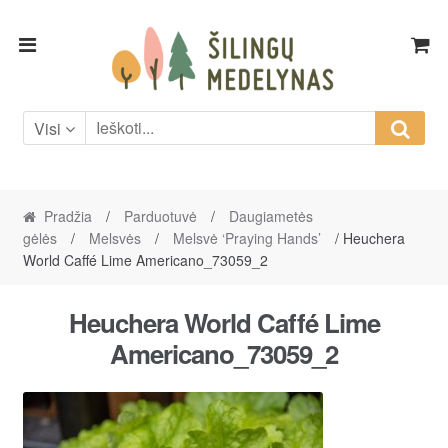
Skip
Skip
to
to
navigation
content
Visi
Pradžia
/
Parduotuvė
/
Daugiametės
gėlės
/
Melsvės
/
Melsvė ‘Praying Hands’
/ Heuchera
World Caffé Lime Americano_73059_2
Heuchera World Caffé Lime
Americano_73059_2