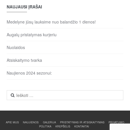
NAUJAUSI ĮRAŠAI
Medelyne jūsų lauksime nuo balandžio 1 dienos!
Augalų pristatymas kurjeriu
Nuolaidos
Atsiskaitymo tvarka
Naujienos 2024 sezonui:
Ieškoti:
APIE MUS
NAUJIENOS
GALERIJA
PRISTATYMAS IR ATSISKAITYMAS
PRIVATUMO
POLITIKA
KREPŠELIS
KONTAKTAI