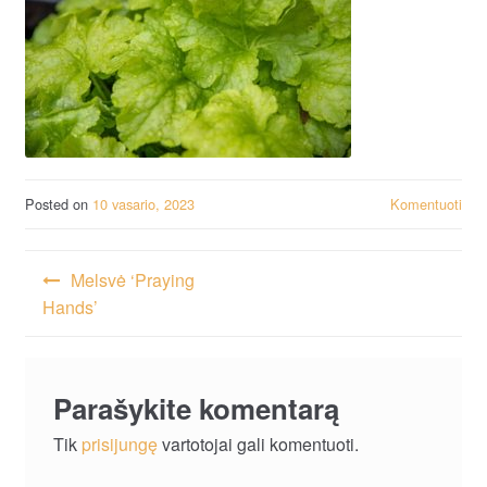
Posted on
10 vasario, 2023
Komentuoti
Navigacija
Melsvė ‘Praying
tarp
Hands’
įrašų
Parašykite komentarą
Tik
prisijungę
vartotojai gali komentuoti.