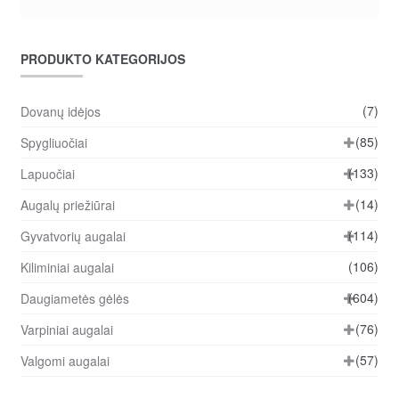
PRODUKTO KATEGORIJOS
(7)
Dovanų idėjos
(85)
Spygliuočiai
(133)
Lapuočiai
(14)
Augalų priežiūrai
(114)
Gyvatvorių augalai
(106)
Kiliminiai augalai
(604)
Daugiametės gėlės
(76)
Varpiniai augalai
(57)
Valgomi augalai