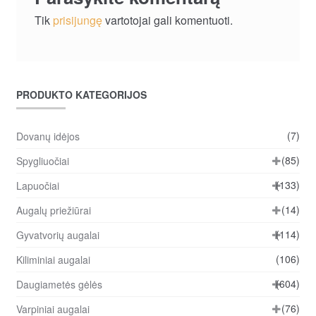
Tik
prisijungę
vartotojai gali komentuoti.
PRODUKTO KATEGORIJOS
(7)
Dovanų idėjos
(85)
Spygliuočiai
(133)
Lapuočiai
(14)
Augalų priežiūrai
(114)
Gyvatvorių augalai
(106)
Kiliminiai augalai
(604)
Daugiametės gėlės
(76)
Varpiniai augalai