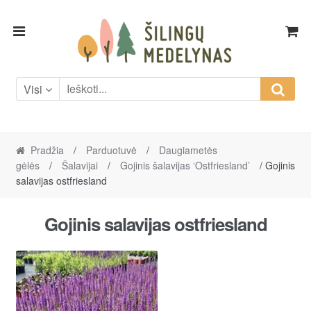
Skip
Skip
to
to
navigation
content
Visi
Pradžia
/
Parduotuvė
/
Daugiametės
gėlės
/
Šalavijai
/
Gojinis šalavijas ‘Ostfriesland’
/ Gojinis
salavijas ostfriesland
Gojinis salavijas ostfriesland