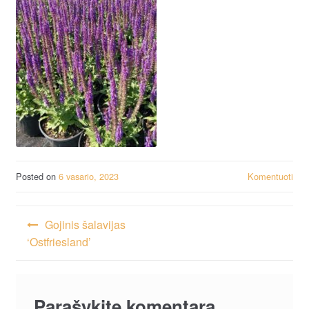
Posted on
6 vasario, 2023
Komentuoti
Navigacija
Gojinis šalavijas
tarp
‘Ostfriesland’
įrašų
Parašykite komentarą