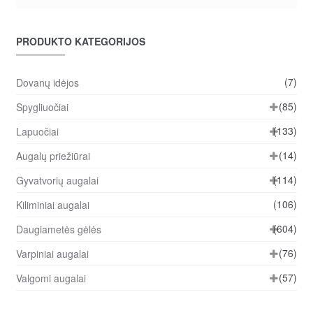
PRODUKTO KATEGORIJOS
(7)
Dovanų idėjos
(85)
Spygliuočiai
(133)
Lapuočiai
(14)
Augalų priežiūrai
(114)
Gyvatvorių augalai
(106)
Kiliminiai augalai
(604)
Daugiametės gėlės
(76)
Varpiniai augalai
(57)
Valgomi augalai