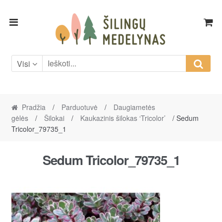
Skip
Skip
to
to
navigation
content
Visi
Pradžia
/
Parduotuvė
/
Daugiametės
gėlės
/
Šilokai
/
Kaukazinis šilokas ‘Tricolor’
/ Sedum
Tricolor_79735_1
Sedum Tricolor_79735_1