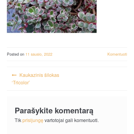
Posted on
11 sausio, 2022
Komentuoti
Navigacija
Kaukazinis šilokas
tarp
‘Tricolor’
įrašų
Parašykite komentarą
Tik
prisijungę
vartotojai gali komentuoti.