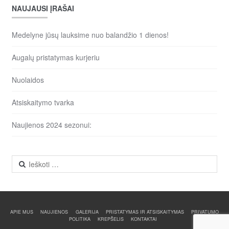
NAUJAUSI ĮRAŠAI
Medelyne jūsų lauksime nuo balandžio 1 dienos!
Augalų pristatymas kurjeriu
Nuolaidos
Atsiskaitymo tvarka
Naujienos 2024 sezonui:
Ieškoti:
APIE MUS
NAUJIENOS
GALERIJA
PRISTATYMAS IR ATSISKAITYMAS
PRIVATUMO
POLITIKA
KREPŠELIS
KONTAKTAI