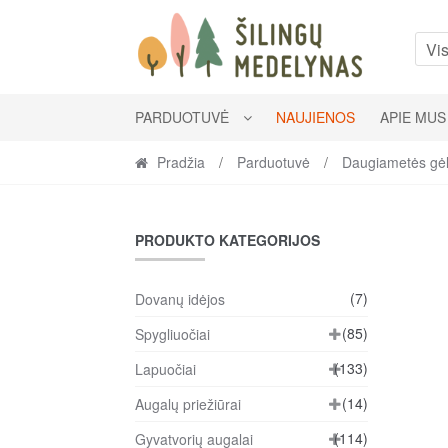
Skip
Skip
to
to
Vis
navigation
content
PARDUOTUVĖ
NAUJIENOS
APIE MUS
Pradžia
/
Parduotuvė
/
Daugiametės gė
PRODUKTO KATEGORIJOS
(7)
Dovanų idėjos
(85)
Spygliuočiai
(133)
Lapuočiai
(14)
Augalų priežiūrai
(114)
Gyvatvorių augalai