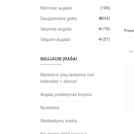
(106)
Kiliminiai augalai
(604)
Daugiametės gėlės
(76)
Varpiniai augalai
Post
(57)
Valgomi augalai
Na
ta
NAUJAUSI ĮRAŠAI
įr
Medelyne jūsų lauksime nuo
balandžio 1 dienos!
Augalų pristatymas kurjeriu
Nuolaidos
Atsiskaitymo tvarka
Naujienos 2024 sezonui: