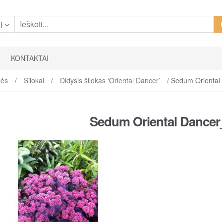
i
KONTAKTAI
lės
/
Šilokai
/
Didysis šilokas ‘Oriental Dancer’
/ Sedum Orienta
Sedum Oriental Dancer