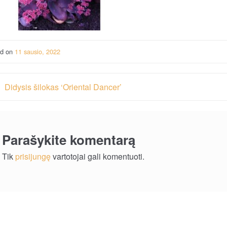
ed on
11 sausio, 2022
vigacija
Didysis šilokas ‘Oriental Dancer’
rp
ašų
Parašykite komentarą
Tik
prisijungę
vartotojai gali komentuoti.