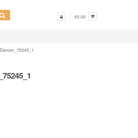
€0.00
l Dancer_75245_1
_75245_1