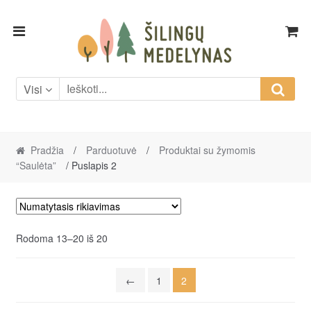
Skip
Skip
to
to
navigation
content
Visi
Pradžia
/
Parduotuvė
/
Produktai su žymomis
“Saulėta”
/ Puslapis 2
Rodoma 13–20 iš 20
←
1
2