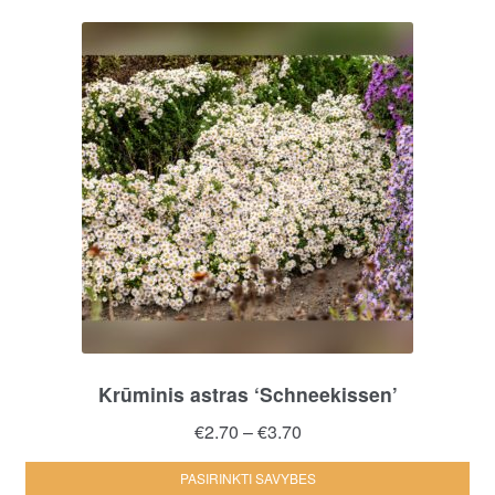
Krūminis astras ‘Schneekissen’
Price
€
2.70
–
€
3.70
range:
Thi
PASIRINKTI SAVYBES
€2.70