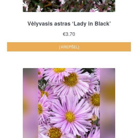
Vėlyvasis astras ‘Lady in Black’
€
3.70
Į KREPŠELĮ