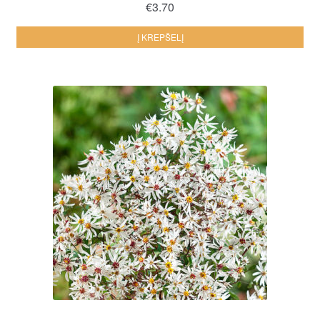
€
3.70
Į KREPŠELĮ