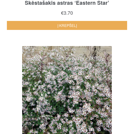
Skėstašakis astras ‘Eastern Star’
€
3.70
Į KREPŠELĮ