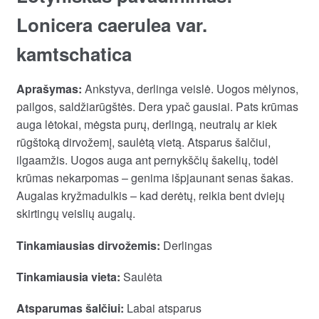
through
Lonicera caerulea var.
€12.00
kamtschatica
Aprašymas:
Ankstyva, derlinga veislė. Uogos mėlynos,
pailgos, saldžiarūgštės. Dera ypač gausiai. Pats krūmas
auga lėtokai, mėgsta purų, derlingą, neutralų ar kiek
rūgštoką dirvožemį, saulėtą vietą. Atsparus šalčiui,
ilgaamžis. Uogos auga ant pernykščių šakelių, todėl
krūmas nekarpomas – genima išpjaunant senas šakas.
Augalas kryžmadulkis – kad derėtų, reikia bent dviejų
skirtingų veislių augalų.
Tinkamiausias dirvožemis:
Derlingas
Tinkamiausia vieta:
Saulėta
Atsparumas šalčiui:
Labai atsparus