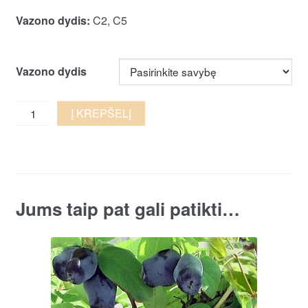
Vazono dydis:
C2, C5
Vazono dydis
Melsvauogis
Į KREPŠELĮ
(valgomasis)
sausmedis
'Wojtek'
quantity
Jums taip pat gali patikti…