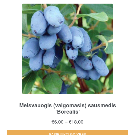
Th
opt
ma
be
ch
on
the
pro
pa
Melsvauogis (valgomasis) sausmedis
‘Borealis’
Price
€
6.00
–
€
18.00
range:
Thi
PASIRINKTI SAVYBES