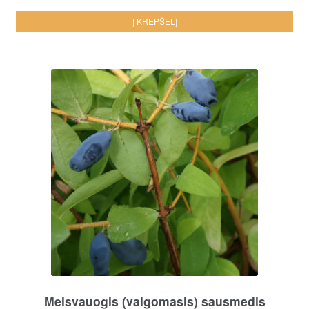
Į KREPŠELĮ
Melsvauogis (valgomasis) sausmedis