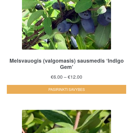
Melsvauogis (valgomasis) sausmedis ‘Indigo
Gem’
Price
€
6.00
–
€
12.00
range:
Thi
PASIRINKTI SAVYBES
€6.00
pro
through
ha
€12.00
mul
var
Th