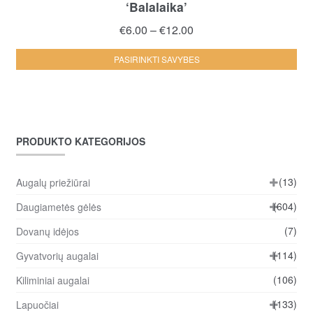
‘Balalaika’
Price
€
6.00
–
€
12.00
range:
Thi
PASIRINKTI SAVYBES
€6.00
pro
through
ha
€12.00
mul
var
PRODUKTO KATEGORIJOS
Th
opt
ma
(13)
Augalų priežiūrai
be
(604)
Daugiametės gėlės
ch
(7)
Dovanų idėjos
on
the
(114)
Gyvatvorių augalai
pro
(106)
Kiliminiai augalai
pa
(133)
Lapuočiai