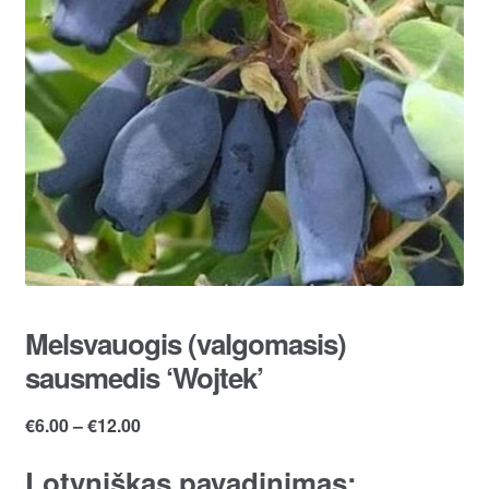
Melsvauogis (valgomasis)
sausmedis ‘Wojtek’
Price
€
6.00
–
€
12.00
range:
Lotyniškas pavadinimas:
€6.00