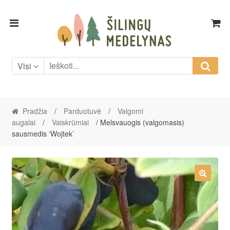
Skip
Skip
to
to
navigation
content
Visi
Pradžia
/
Parduotuvė
/
Valgomi
augalai
/
Vaiskrūmiai
/ Melsvauogis (valgomasis)
sausmedis ‘Wojtek’