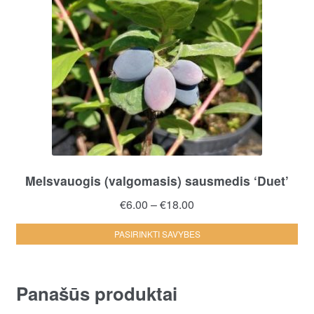
opt
ma
be
ch
on
the
pro
pa
Melsvauogis (valgomasis) sausmedis ‘Duet’
Price
€
6.00
–
€
18.00
range:
Thi
PASIRINKTI SAVYBES
€6.00
pro
through
ha
€18.00
mul
Panašūs produktai
var