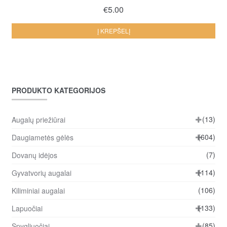
€
5.00
Į KREPŠELĮ
PRODUKTO KATEGORIJOS
(13)
Augalų priežiūrai
(604)
Daugiametės gėlės
(7)
Dovanų idėjos
(114)
Gyvatvorių augalai
(106)
Kiliminiai augalai
(133)
Lapuočiai
(85)
Spygliuočiai