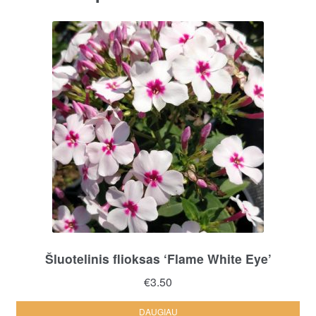
Šluotelinis flioksas ‘Flame White Eye’
€
3.50
DAUGIAU