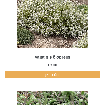
Vaistinis čiobrelis
€
3.00
Į KREPŠELĮ