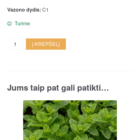
Vazono dydis:
C1
Turime
Raudonėlis
Į KREPŠELĮ
'Rosenkuppel'
quantity
Jums taip pat gali patikti…