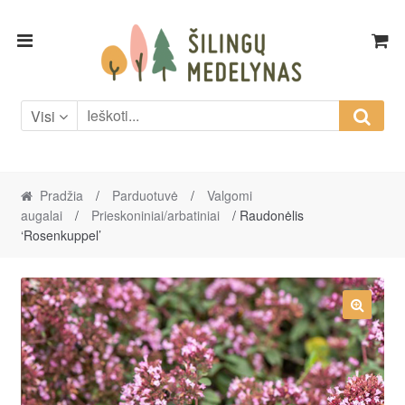
Skip
Skip
to
to
navigation
content
Visi
Pradžia
/
Parduotuvė
/
Valgomi
augalai
/
Prieskoniniai/arbatiniai
/ Raudonėlis
‘Rosenkuppel’