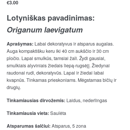
€
3.00
Lotyniškas pavadinimas:
Origanum laevigatum
Aprašymas:
Labai dekoratyvus ir atsparus augalas.
Auga kompaktišku keru iki 40 cm aukščio ir 30 cm
pločio. Lapai smulkūs, tamsiai žali. Žydi gausiai,
smulkiais alyviniais žiedais liepą-rugsėjį. Žiedynai
raudonai rudi, dekoratyvūs. Lapai ir žiedai labai
kvapnūs. Tinkamas prieskoniams. Mėgstamas bičių ir
drugių.
Tinkamiausias dirvožemis:
Laidus, nederlingas
Tinkamiausia vieta:
Saulėta
Atsparumas šalčiui:
Atsparus, 5 zona