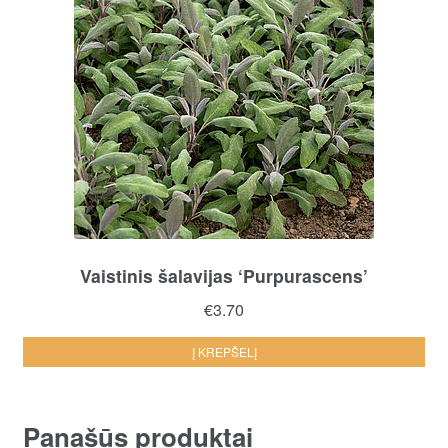
Vaistinis šalavijas ‘Purpurascens’
€
3.70
Į KREPŠELĮ
Panašūs produktai