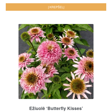
Į KREPŠELĮ
Ežiuolė ‘Butterfly Kisses’