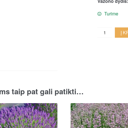
Vazono dydis
Turime
Olandinė
Į 
levanda
'Phenomenal'
quantity
ms taip pat gali patikti…