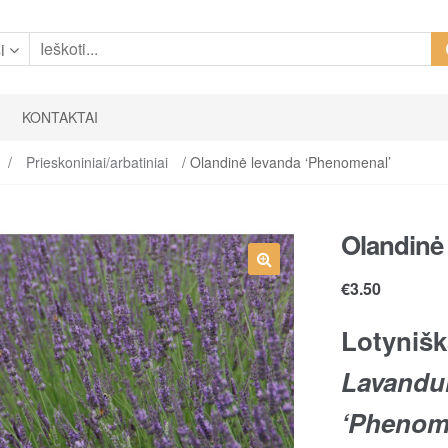
i
KONTAKTAI
/
Prieskoniniai/arbatiniai
/ Olandinė levanda ‘Phenomenal’
Olandinė
€
3.50
Lotynišk
Lavandul
‘Phenom