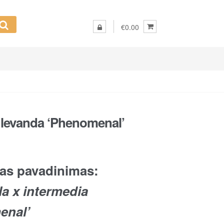
€0.00
 levanda ‘Phenomenal’
as pavadinimas:
a x intermedia
enal’