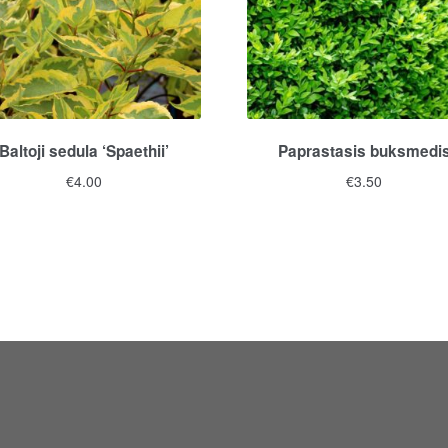
Baltoji sedula ‘Spaethii’
Paprastasis buksmedi
€
4.00
€
3.50