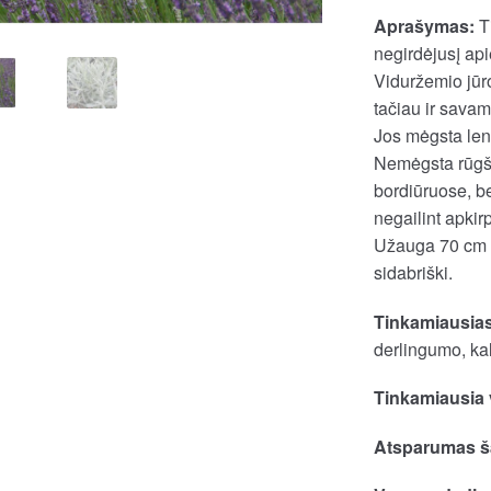
Aprašymas:
Ti
negirdėjusį api
Viduržemio jūr
tačiau ir sava
Jos mėgsta len
Nemėgsta rūgšt
bordiūruose, b
negailint apkir
Užauga 70 cm a
sidabriški.
Tinkamiausias
derlingumo, ka
Tinkamiausia 
Atsparumas ša