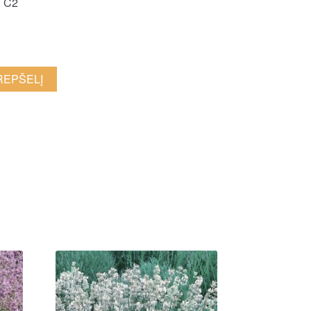
:
C2
KREPŠELĮ