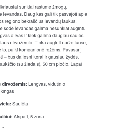
kriausiai sunkiai rastume žmogų,
e levandas. Daug kas gali tik pasvajoti apie
os regiono bekraščius levandų laukus,
me sode levandas galima nesunkiai auginti.
gvas dirvas ir kiek galima daugiau saulės.
aus dirvožemio. Tinka auginti darželiuose,
e to, puiki kompanionė rožėms. Pavasarį
pti – bus dailesni kerai ir gausiau žydės.
ukščio (su žiedais), 50 cm pločio. Lapai
 dirvožemis:
Lengvas, vidutinio
lkingas
vieta:
Saulėta
lčiui:
Atspari, 5 zona