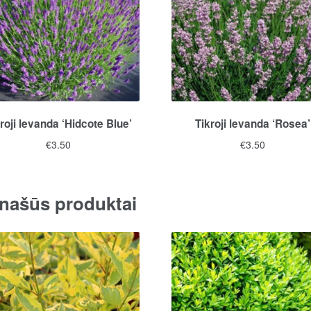
roji levanda ‘Hidcote Blue’
Tikroji levanda ‘Rosea’
€
3.50
€
3.50
našūs produktai