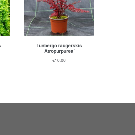
s
Tunbergo raugerškis
‘Atropurpurea’
€
10.00