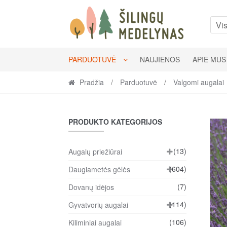
Skip
Skip
to
to
Vis
navigation
content
PARDUOTUVĖ
NAUJIENOS
APIE MUS
Pradžia
/
Parduotuvė
/
Valgomi augalai
PRODUKTO KATEGORIJOS
(13)
Augalų priežiūrai
(604)
Daugiametės gėlės
(7)
Dovanų idėjos
(114)
Gyvatvorių augalai
(106)
Kiliminiai augalai