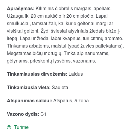
Aprašymas:
Kiliminis čiobrelis margais lapeliais.
Užauga iki 20 cm aukščio ir 20 cm pločio. Lapai
smulkučiai, tamsiai žali, kai kurie geltonai margi ar
visiškai geltoni. Žydi šviesiai alyviniais žiedais birželį-
liepą. Lapai ir žiedai labai kvapnūs, turi citrinų aromato.
Tinkamas arbatoms, maistui (ypač žuvies patiekalams).
Mėgstamas bičių ir drugių. Tinka alpinariumams,
gėlynams, prieskonių lysvėms, vazonams.
Tinkamiausias dirvožemis:
Laidus
Tinkamiausia vieta:
Saulėta
Atsparumas šalčiui:
Atsparus, 5 zona
Vazono dydis:
C1
Turime