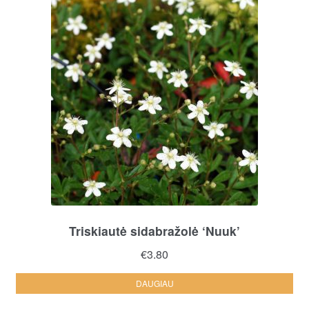
Triskiautė sidabražolė ‘Nuuk’
€
3.80
DAUGIAU