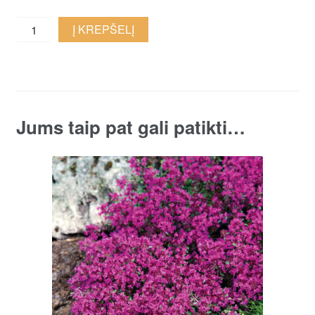
Citrininis
Į KREPŠELĮ
čiobrelis
'Sambesi'
quantity
Jums taip pat gali patikti…