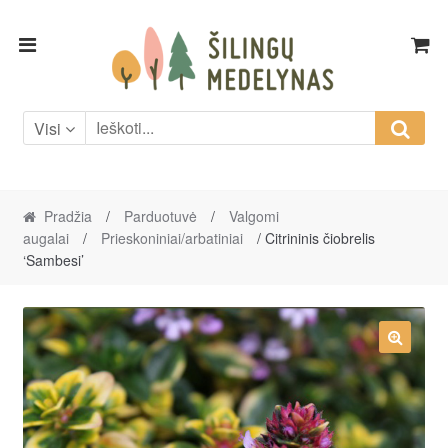
Skip
Skip
to
to
navigation
content
Visi
Pradžia
/
Parduotuvė
/
Valgomi
augalai
/
Prieskoniniai/arbatiniai
/ Citrininis čiobrelis
‘Sambesi’