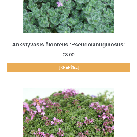
Ankstyvasis čiobrelis ‘Pseudolanuginosus’
€
3.00
Į KREPŠELĮ