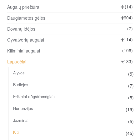
(14)
Augalų priežiūrai
(604)
Daugiametės gėlės
(7)
Dovanų idėjos
(114)
Gyvatvorių augalai
(106)
Kiliminiai augalai
(133)
Lapuočiai
Alyvos
(5)
Budlėjos
(7)
Erikiniai (rūgščiamėgiai)
(5)
Hortenzijos
(19)
Jazminai
(5)
Kiti
(45)