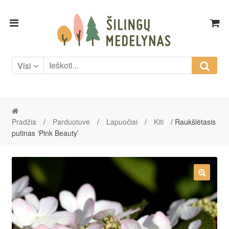
Skip
Skip
to
to
navigation
content
Visi
Pradžia
/
Parduotuvė
/
Lapuočiai
/
Kiti
/ Raukšlėtasis
putinas ‘Pink Beauty’