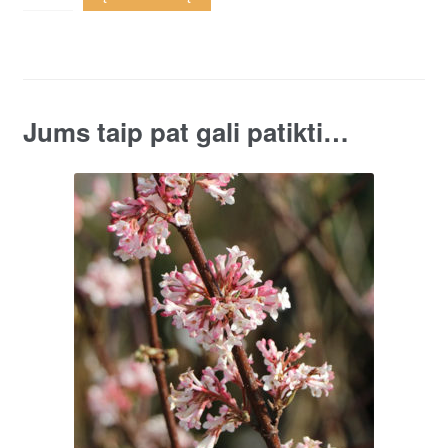
putinas
'Pink
Beauty'
quantity
Jums taip pat gali patikti…