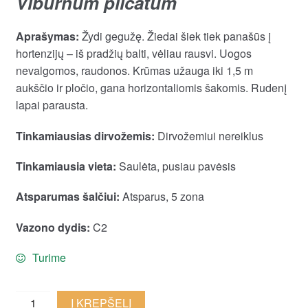
Viburnum plicatum
Aprašymas:
Žydi gegužę. Žiedai šiek tiek panašūs į
hortenzijų – iš pradžių balti, vėliau rausvi. Uogos
nevalgomos, raudonos. Krūmas užauga iki 1,5 m
aukščio ir pločio, gana horizontaliomis šakomis. Rudenį
lapai parausta.
Tinkamiausias dirvožemis:
Dirvožemiui nereiklus
Tinkamiausia vieta:
Saulėta, pusiau pavėsis
Atsparumas šalčiui:
Atsparus, 5 zona
Vazono dydis:
C2
Turime
Raukšlėtasis
Į KREPŠELĮ