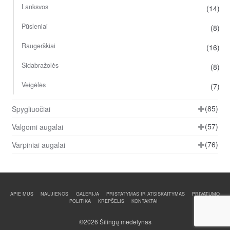
Lanksvos
(14)
Pūsleniai
(8)
Raugerškiai
(16)
Sidabražolės
(8)
Veigėlės
(7)
(85)
Spygliuočiai
(57)
Valgomi augalai
(76)
Varpiniai augalai
APIE MUS
NAUJIENOS
GALERIJA
PRISTATYMAS IR ATSISKAITYMAS
PRIVATUMO
POLITIKA
KREPŠELIS
KONTAKTAI
©2026 Šilingų medelynas