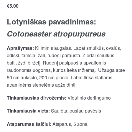
€
5.00
Lotyniškas pavadinimas:
Cotoneaster atropurpureus
Aprašymas:
Kiliminis augalas. Lapai smulkūs, ovalūs,
odiški, tamsiai žali, rudenį parausta. Žiedai smulkūs,
balti, žydi birželį. Rudenį pasipuošia apvaliomis
raudonomis uogomis, kurios lieka ir žiemą. Užauga apie
50 cm aukščio, 200 cm pločio. Labai tinka šlaitams,
atraminėms sienelėms apželdinti.
Tinkamiausias dirvožemis:
Vidutinio derlingumo
Tinkamiausia vieta:
Saulėta, pusiau pavėsis
Atsparumas šalčiui:
Atsparus, 5 zona