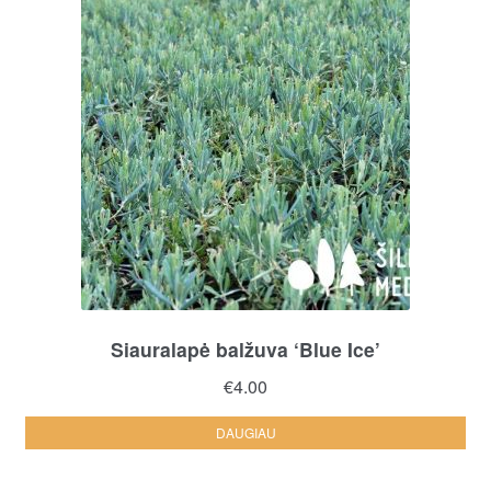
Siauralapė balžuva ‘Blue Ice’
€
4.00
DAUGIAU