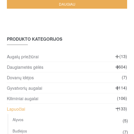
DAUGIAU
PRODUKTO KATEGORIJOS
(13)
Augalų priežiūrai
(604)
Daugiametės gėlės
(7)
Dovanų idėjos
(114)
Gyvatvorių augalai
(106)
Kiliminiai augalai
(133)
Lapuočiai
Alyvos
(5)
Budlėjos
(7)