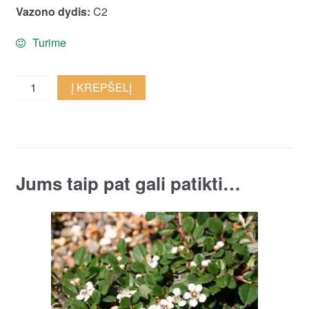
Vazono dydis:
C2
Turime
Purpurinis
Į KREPŠELĮ
kaulenis
'Tangstedt'
quantity
Jums taip pat gali patikti…