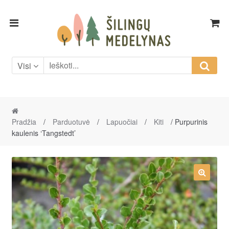
Skip
Skip
to
to
navigation
content
Visi
Pradžia
/
Parduotuvė
/
Lapuočiai
/
Kiti
/ Purpurinis
kaulenis ‘Tangstedt’