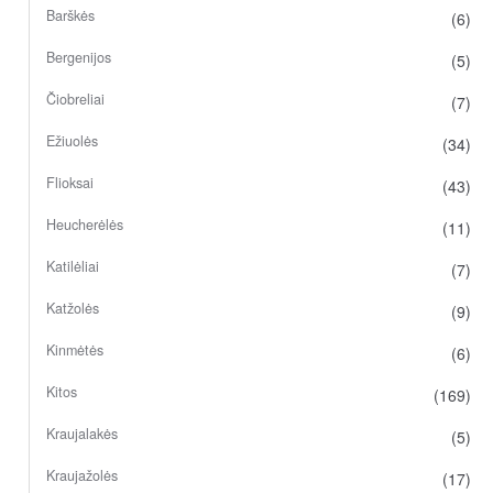
Barškės
(6)
Bergenijos
(5)
Čiobreliai
(7)
Ežiuolės
(34)
Flioksai
(43)
Heucherėlės
(11)
Katilėliai
(7)
Katžolės
(9)
Kinmėtės
(6)
Kitos
(169)
Kraujalakės
(5)
Kraujažolės
(17)