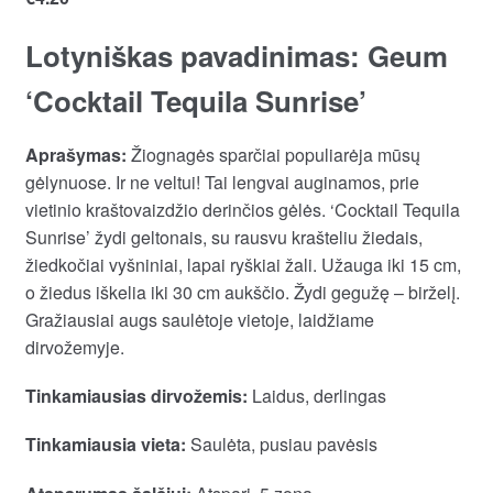
Lotyniškas pavadinimas: Geum
‘Cocktail Tequila Sunrise’
Aprašymas:
Žiognagės sparčiai populiarėja mūsų
gėlynuose. Ir ne veltui! Tai lengvai auginamos, prie
vietinio kraštovaizdžio derinčios gėlės. ‘Cocktail Tequila
Sunrise’ žydi geltonais, su rausvu krašteliu žiedais,
žiedkočiai vyšniniai, lapai ryškiai žali. Užauga iki 15 cm,
o žiedus iškelia iki 30 cm aukščio. Žydi gegužę – birželį.
Gražiausiai augs saulėtoje vietoje, laidžiame
dirvožemyje.
Tinkamiausias dirvožemis:
Laidus, derlingas
Tinkamiausia vieta:
Saulėta, pusiau pavėsis