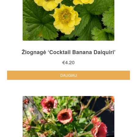
Žiognagė ‘Cocktail Banana Daiquiri’
€
4.20
DAUGIAU