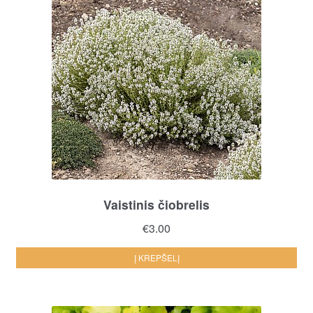
Vaistinis čiobrelis
€
3.00
Į KREPŠELĮ