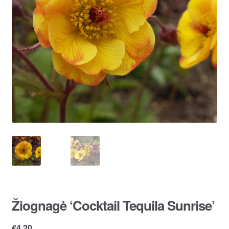
Žiognagė ‘Cocktail Tequila Sunrise’
€
4.20