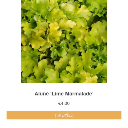
Alūnė ‘Lime Marmalade’
€
4.00
Į KREPŠELĮ