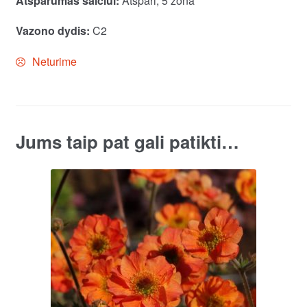
Atsparumas šalčiui:
Atspari, 5 zona
Vazono dydis:
C2
Neturime
Jums taip pat gali patikti…