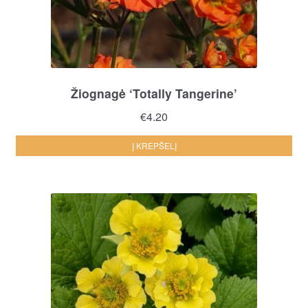
Žiognagė ‘Totally Tangerine’
€
4.20
Į KREPŠELĮ