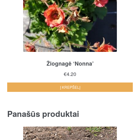
Žiognagė ‘Nonna’
€
4.20
Į KREPŠELĮ
Panašūs produktai