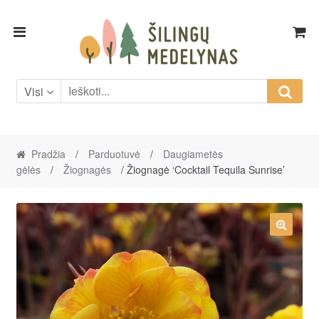
Skip
Skip
to
to
navigation
content
Visi
Pradžia
/
Parduotuvė
/
Daugiametės
gėlės
/
Žiognagės
/ Žiognagė ‘Cocktail Tequila Sunrise’