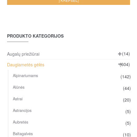
Į KREPŠELĮ
PRODUKTO KATEGORIJOS
(14)
Augalų priežiūrai
(604)
Daugiametės gėlės
Alpinariumams
(142)
Alūnės
(44)
Astrai
(20)
Astrancijos
(5)
Aubretės
(5)
Baltagalvės
(10)