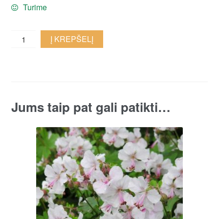
Turime
Stambiašaknis
Į KREPŠELĮ
snaputis
'Geranimo
White'
quantity
Jums taip pat gali patikti…