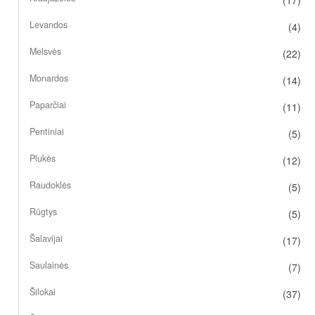
Levandos
(4)
Melsvės
(22)
Monardos
(14)
Paparčiai
(11)
Pentiniai
(5)
Plukės
(12)
Raudoklės
(5)
Rūgtys
(5)
Šalavijai
(17)
Saulainės
(7)
Šilokai
(37)