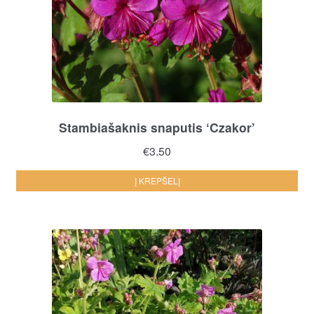
Stambiašaknis snaputis ‘Czakor’
€
3.50
Į KREPŠELĮ