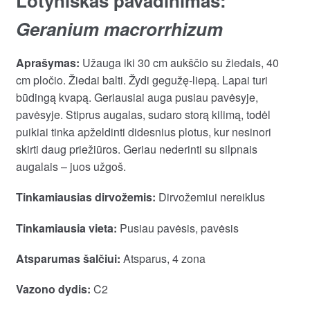
Lotyniškas pavadinimas:
Geranium macrorrhizum
Aprašymas:
Užauga iki 30 cm aukščio su žiedais, 40
cm pločio. Žiedai balti. Žydi gegužę-liepą. Lapai turi
būdingą kvapą. Geriausiai auga pusiau pavėsyje,
pavėsyje. Stiprus augalas, sudaro storą kilimą, todėl
puikiai tinka apželdinti didesnius plotus, kur nesinori
skirti daug priežiūros. Geriau nederinti su silpnais
augalais – juos užgoš.
Tinkamiausias dirvožemis:
Dirvožemiui nereiklus
Tinkamiausia vieta:
Pusiau pavėsis, pavėsis
Atsparumas šalčiui:
Atsparus, 4 zona
Vazono dydis:
C2