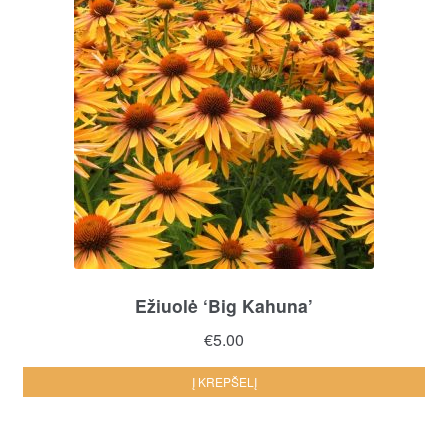
Ežiuolė ‘Big Kahuna’
€
5.00
Į KREPŠELĮ