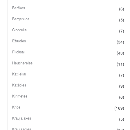
Barškės
(6)
Bergenijos
(5)
Čiobreliai
(7)
Ežiuolės
(34)
Flioksai
(43)
Heucherėlės
(11)
Katilėliai
(7)
Katžolės
(9)
Kinmėtės
(6)
Kitos
(169)
Kraujalakės
(5)
Kraujažolės
(17)