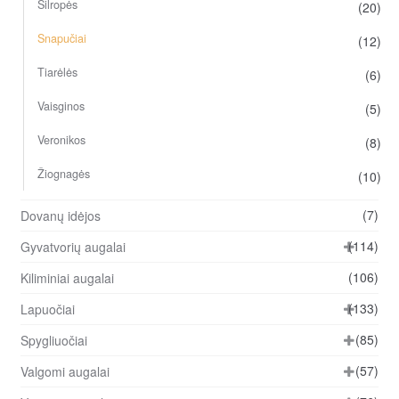
Šilropės
(20)
Snapučiai
(12)
Tiarėlės
(6)
Vaisginos
(5)
Veronikos
(8)
Žiognagės
(10)
(7)
Dovanų idėjos
(114)
Gyvatvorių augalai
(106)
Kiliminiai augalai
(133)
Lapuočiai
(85)
Spygliuočiai
(57)
Valgomi augalai