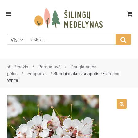
Skip
Skip
to
to
navigation
content
Visi
Pradžia
/
Parduotuvė
/
Daugiametės
gėlės
/
Snapučiai
/ Stambiašaknis snaputis ‘Geranimo
White’