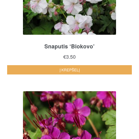
Snaputis ‘Biokovo’
€
3.50
Į KREPŠELĮ