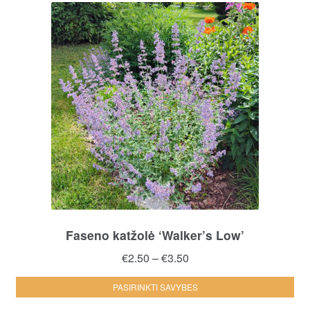
Faseno katžolė ‘Walker’s Low’
Price
€
2.50
–
€
3.50
range:
Thi
PASIRINKTI SAVYBES
€2.50
pro
through