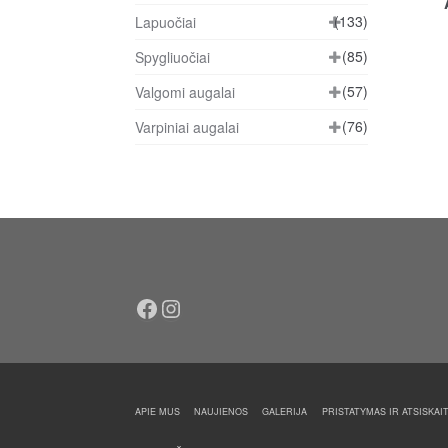
(133)
Lapuočiai
(85)
Spygliuočiai
(57)
Valgomi augalai
(76)
Varpiniai augalai
Facebook
Instagram
APIE MUS
NAUJIENOS
GALERIJA
PRISTATYMAS IR ATSISKAI