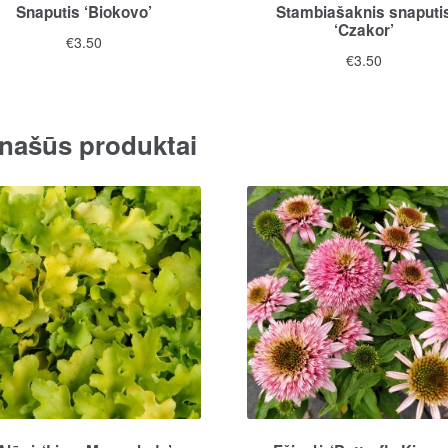
Snaputis ‘Biokovo’
Stambiašaknis snaputi
‘Czakor’
€
3.50
€
3.50
našūs produktai