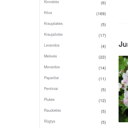
Kinmėtės
(6)
Kitos
(169)
Kraujalakės
(5)
Kraujažolės
(17)
Ju
Levandos
(4)
Melsvės
(22)
Monardos
(14)
Paparčiai
(11)
Pentiniai
(5)
Plukės
(12)
Raudoklės
(5)
Rūgtys
(5)