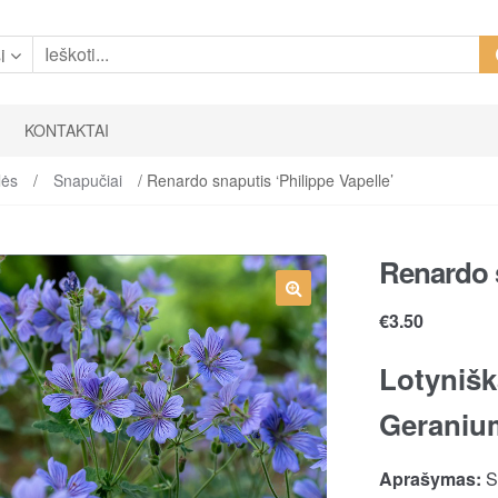
i
KONTAKTAI
lės
/
Snapučiai
/ Renardo snaputis ‘Philippe Vapelle’
Renardo s
€
3.50
Lotynišk
Geranium
Aprašymas:
S