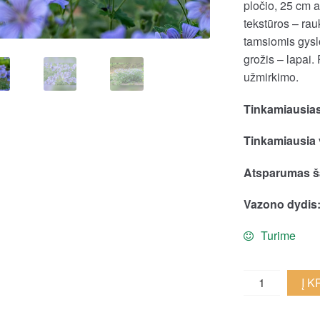
pločio, 25 cm a
tekstūros – rau
tamsiomis gyslo
grožis – lapai.
užmirkimo.
Tinkamiausias
Tinkamiausia 
Atsparumas ša
Vazono dydis
Turime
Renardo
Į 
snaputis
'Philippe