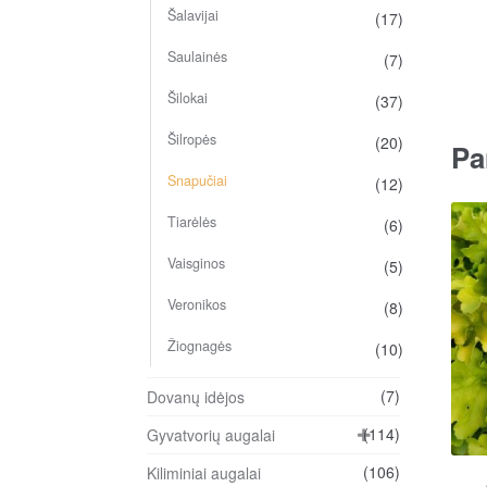
Šalavijai
(17)
Saulainės
(7)
Šilokai
(37)
Šilropės
(20)
Pa
Snapučiai
(12)
Tiarėlės
(6)
Vaisginos
(5)
Veronikos
(8)
Žiognagės
(10)
(7)
Dovanų idėjos
(114)
Gyvatvorių augalai
(106)
Kiliminiai augalai