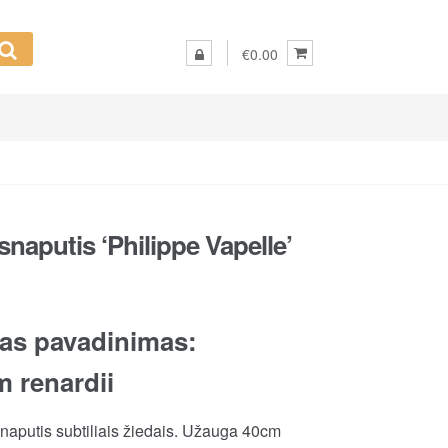
€0.00
naputis ‘Philippe Vapelle’
as pavadinimas:
 renardii
naputis subtiliais žiedais. Užauga 40cm