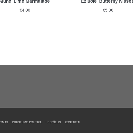
Alūnė ‘Lime Marmalade’
Ežiuolė ‘Butterfly Kisse
€
4.00
€
5.00
TYMAS
PRIVATUMO POLITIKA
KREPŠELIS
KONTAKTAI