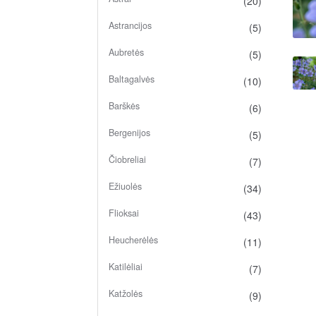
(20)
Astrancijos
(5)
Aubretės
(5)
Baltagalvės
(10)
Barškės
(6)
Bergenijos
(5)
Čiobreliai
(7)
Ežiuolės
(34)
Flioksai
(43)
Heucherėlės
(11)
Katilėliai
(7)
Katžolės
(9)