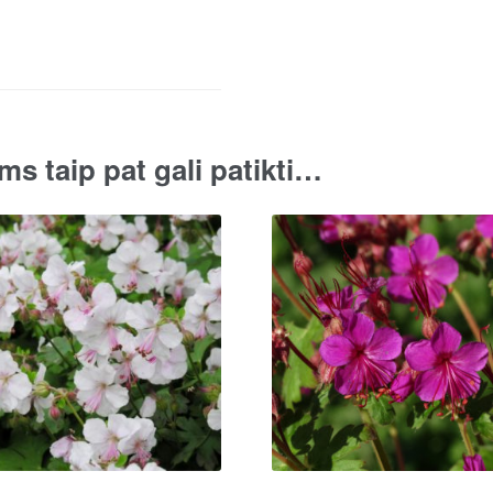
Vapelle'
quantity
ms taip pat gali patikti…