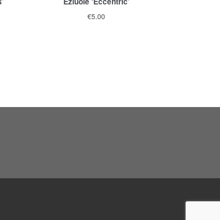
s’
Ežiuolė ‘Eccentric’
€
5.00