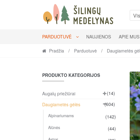
Skip
Skip
to
to
Vis
navigation
content
PARDUOTUVĖ
NAUJIENOS
APIE MUS
Pradžia
/
Parduotuvė
/
Daugiametės gė
PRODUKTO KATEGORIJOS
(14)
Augalų priežiūrai
(604)
Daugiametės gėlės
Alpinariumams
(142)
Alūnės
(44)
Astrai