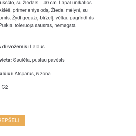
ukščio, su žiedais – 40 cm. Lapai unikalios
kšlėti, primenantys odą. Žiedai mėlyni, su
mis. Žydi gegužę-birželį, vėliau pagrindinis
 Puikiai toleruoja sausras, nemėgsta
 dirvožemis:
Laidus
vieta:
Saulėta, pusiau pavėsis
lčiui:
Atsparus, 5 zona
:
C2
KREPŠELĮ