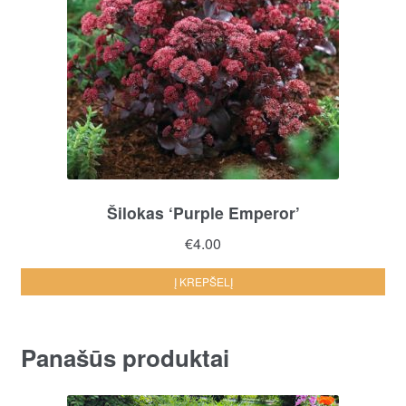
Šilokas ‘Purple Emperor’
€
4.00
Į KREPŠELĮ
Panašūs produktai