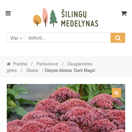
Skip
Skip
to
to
navigation
content
Visi
Pradžia
/
Parduotuvė
/
Daugiametės
gėlės
/
Šilokai
/ Didysis šilokas ‘Dark Magic’