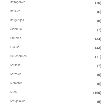
Baltagalvės
(10)
Barškės
(6)
Bergenijos
(5)
Čiobreliai
(7)
Ežiuolės
(34)
Flioksai
(43)
Heucherėlės
(11)
Katilėliai
(7)
Katžolės
(9)
Kinmėtės
(6)
Kitos
(169)
Kraujalakės
(5)