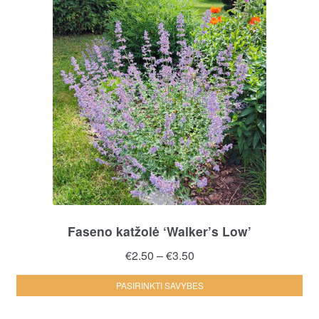
Faseno katžolė ‘Walker’s Low’
Price
€
2.50
–
€
3.50
range:
Thi
PASIRINKTI SAVYBES
€2.50
pro
through