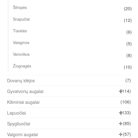
Šilropės
(20)
Snapučiai
(12)
Tiarėlės
(6)
Vaisginos
(5)
Veronikos
(8)
Žiognagės
(10)
(7)
Dovanų idėjos
(114)
Gyvatvorių augalai
(106)
Kiliminiai augalai
(133)
Lapuočiai
(85)
Spygliuočiai
(57)
Valgomi augalai