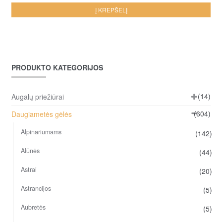
Į KREPŠELĮ
PRODUKTO KATEGORIJOS
(14)
Augalų priežiūrai
(604)
Daugiametės gėlės
Alpinariumams
(142)
Alūnės
(44)
Astrai
(20)
Astrancijos
(5)
Aubretės
(5)