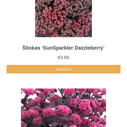
Šilokas ‘SunSparkler Dazzleberry’
€
3.50
DAUGIAU