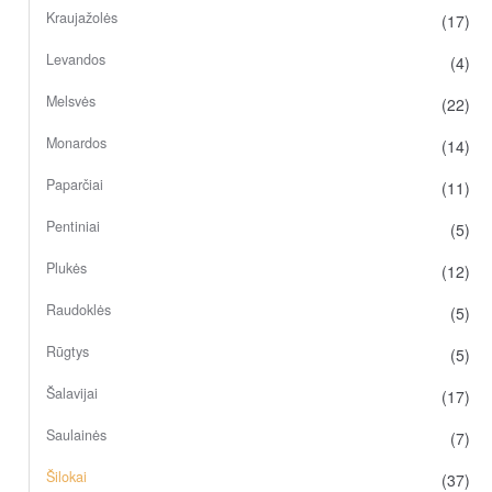
Kraujažolės
(17)
Levandos
(4)
Melsvės
(22)
Monardos
(14)
Paparčiai
(11)
Pentiniai
(5)
Plukės
(12)
Raudoklės
(5)
Rūgtys
(5)
Šalavijai
(17)
Saulainės
(7)
Šilokai
(37)