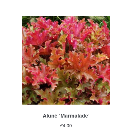
Alūnė ‘Marmalade’
€
4.00