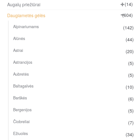
(14)
Augalų priežiūrai
(604)
Daugiametės gėlės
Alpinariumams
(142)
Alūnės
(44)
Astrai
(20)
Astrancijos
(5)
Aubretės
(5)
Baltagalvės
(10)
Barškės
(6)
Bergenijos
(5)
Čiobreliai
(7)
Ežiuolės
(34)