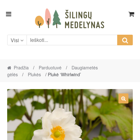
Skip
Skip
to
to
navigation
content
Visi
Pradžia
/
Parduotuvė
/
Daugiametės
gėlės
/
Plukės
/ Plukė ‘Whirlwind’