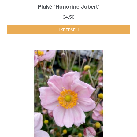
Plukė ‘Honorine Jobert’
€
4.50
Į KREPŠELĮ