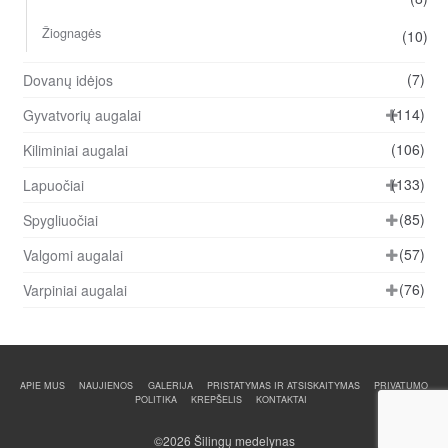
Žiognagės
(10)
(7)
Dovanų idėjos
(114)
Gyvatvorių augalai
(106)
Kiliminiai augalai
(133)
Lapuočiai
(85)
Spygliuočiai
(57)
Valgomi augalai
(76)
Varpiniai augalai
APIE MUS
NAUJIENOS
GALERIJA
PRISTATYMAS IR ATSISKAITYMAS
PRIVATUMO
POLITIKA
KREPŠELIS
KONTAKTAI
©2026 Šilingų medelynas