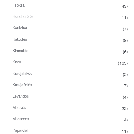
Flioksai
(43)
Heucherėlės
(11)
Katilėliai
(7)
Katžolės
(9)
Kinmėtės
(6)
Kitos
(169)
Kraujalakės
(5)
Kraujažolės
(17)
Levandos
(4)
Melsvės
(22)
Monardos
(14)
Paparčiai
(11)