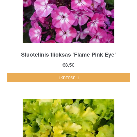
on
the
pro
pa
Šluotelinis flioksas ‘Flame Pink Eye’
€
3.50
Į KREPŠELĮ