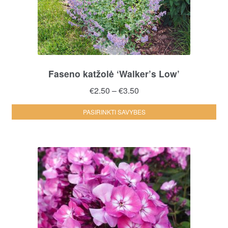
Faseno katžolė ‘Walker’s Low’
Price
€
2.50
–
€
3.50
range:
Thi
PASIRINKTI SAVYBES
€2.50
pro
through
ha
€3.50
mul
var
Th
opt
ma
be
ch