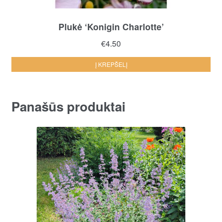
Plukė ‘Konigin Charlotte’
€
4.50
Į KREPŠELĮ
Panašūs produktai