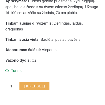
Aprašymas:
Rudens gėlyno puošmena. Žydi rugpjūtį-
spalį baltais žiedais su dviem eilėmis žiedlapių. Užauga
iki 100 cm aukščio su žiedais, 70 cm pločio.
Tinkamiausias dirvožemis:
Derlingas, laidus,
drėgnokas
Tinkamiausia vieta:
Saulėta, pusiau pavėsis
Atsparumas šalčiui:
Atsparus
Vazono dydis:
C2
Turime
Plukė
Į KREPŠELĮ
'Whirlwind'
quantity