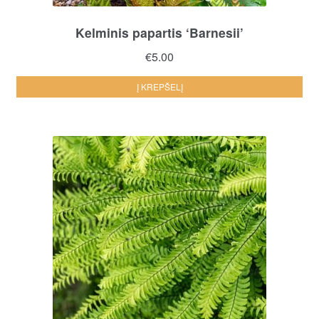
Kelminis papartis ‘Barnesii’
€
5.00
Į KREPŠELĮ