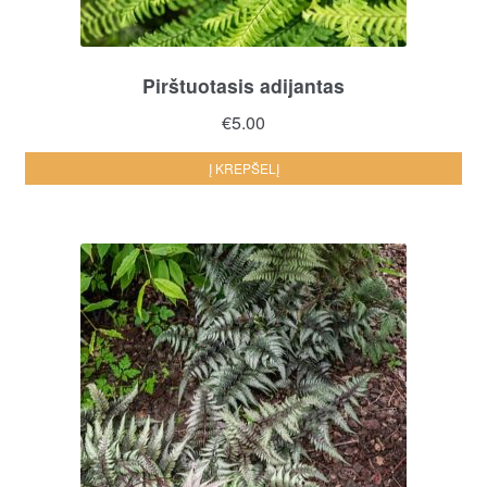
Pirštuotasis adijantas
€
5.00
Į KREPŠELĮ