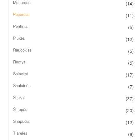
Monardos
(14)
Paparčiai
(11)
Pentiniai
(5)
Plukės
(12)
Raudoklės
(5)
Rūgtys
(5)
Šalavijai
(17)
Saulainės
(7)
Šilokai
(37)
Šilropės
(20)
Snapučiai
(12)
Tiarėlės
(6)