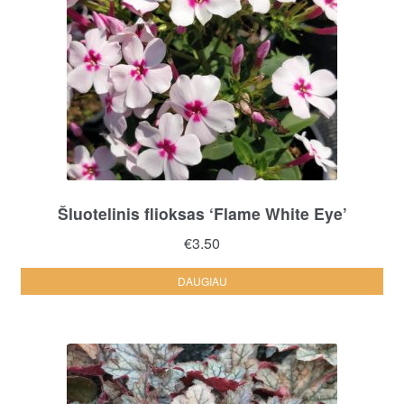
Šluotelinis flioksas ‘Flame White Eye’
€
3.50
DAUGIAU