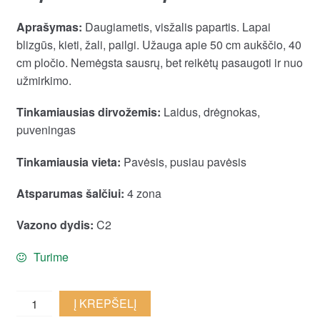
Aprašymas:
Daugiametis, visžalis papartis. Lapai
blizgūs, kieti, žali, pailgi. Užauga apie 50 cm aukščio, 40
cm pločio. Nemėgsta sausrų, bet reikėtų pasaugoti ir nuo
užmirkimo.
Tinkamiausias dirvožemis:
Laidus, drėgnokas,
puveningas
Tinkamiausia vieta:
Pavėsis, pusiau pavėsis
Atsparumas šalčiui:
4 zona
Vazono dydis:
C2
Turime
Briedlielinė
Į KREPŠELĮ
kalnarūtė