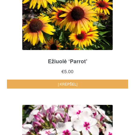
Ežiuolė ‘Parrot’
€
5.00
Į KREPŠELĮ