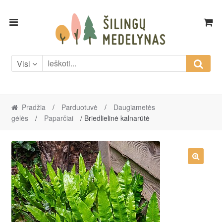
Skip
Skip
to
to
navigation
content
Visi
Pradžia
/
Parduotuvė
/
Daugiametės
gėlės
/
Paparčiai
/ Briedlielinė kalnarūtė