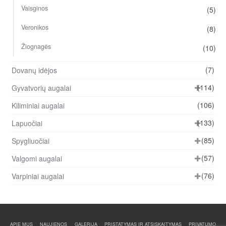
Vaisginos
(5)
Veronikos
(8)
Žiognagės
(10)
(7)
Dovanų idėjos
(114)
Gyvatvorių augalai
(106)
Kiliminiai augalai
(133)
Lapuočiai
(85)
Spygliuočiai
(57)
Valgomi augalai
(76)
Varpiniai augalai
APIE MUS
NAUJIENOS
GALERIJA
PRISTATYMAS IR ATSISKAITYMAS
PRIVATUMO