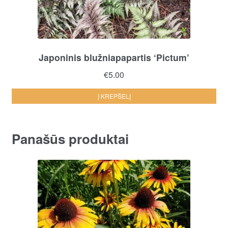
Japoninis blužniapapartis ‘Pictum’
€
5.00
Į KREPŠELĮ
Panašūs produktai