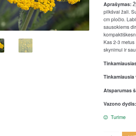
Aprašymas:
Ž
pilkšvai žali. 
cm pločio. Lab
sausokiems di
kompaktiškesni
Kas 2-3 metus r
skynimui ir sa
Tinkamiausias
Tinkamiausia 
Atsparumas ša
Vazono dydis
Turime
Vingiorykštin