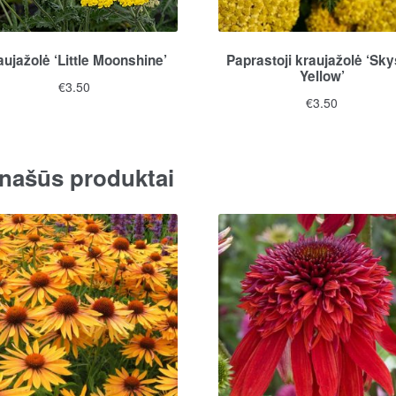
aujažolė ‘Little Moonshine’
Paprastoji kraujažolė ‘Sky
Yellow’
€
3.50
€
3.50
našūs produktai