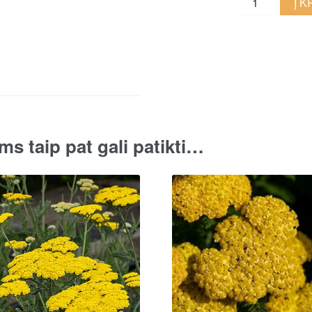
Į 
kraujažolė
'Coronation
Gold'
quantity
ms taip pat gali patikti…