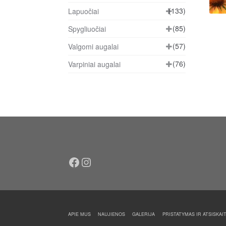
(133)
Lapuočiai
(85)
Spygliuočiai
(57)
Valgomi augalai
(76)
Varpiniai augalai
Facebook
Instagram
APIE MUS
NAUJIENOS
GALERIJA
PRISTATYMAS IR ATSISKAI