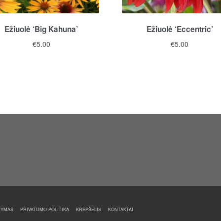
Ežiuolė ‘Big Kahuna’
Ežiuolė ‘Eccentric’
€
5.00
€
5.00
TYMAS
PRIVATUMO POLITIKA
KREPŠELIS
KONTAKTAI