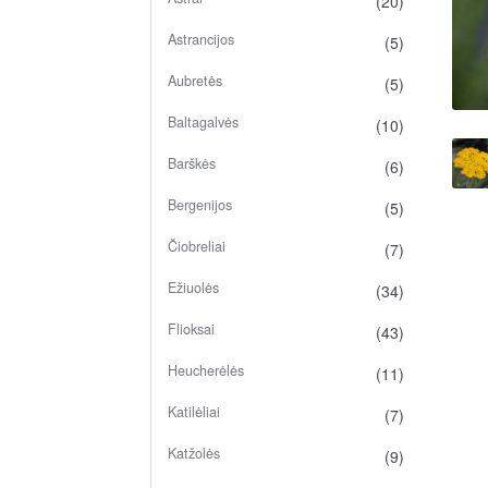
(20)
Astrancijos
(5)
Aubretės
(5)
Baltagalvės
(10)
Barškės
(6)
Bergenijos
(5)
Čiobreliai
(7)
Ežiuolės
(34)
Flioksai
(43)
Heucherėlės
(11)
Katilėliai
(7)
Katžolės
(9)