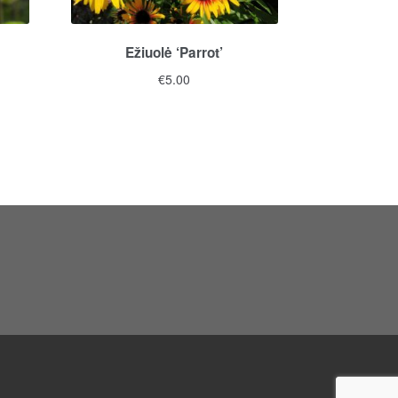
Ežiuolė ‘Parrot’
€
5.00