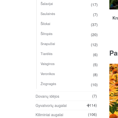
Šalavijai
(17)
Saulainės
(7)
Kr
Šilokai
(37)
Šilropės
(20)
Snapučiai
(12)
Pa
Tiarėlės
(6)
Vaisginos
(5)
Veronikos
(8)
Žiognagės
(10)
(7)
Dovanų idėjos
(114)
Gyvatvorių augalai
(106)
Kiliminiai augalai