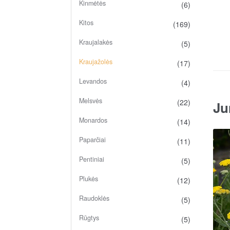
Kinmėtės
(6)
Kitos
(169)
Kraujalakės
(5)
Kraujažolės
(17)
Levandos
(4)
Melsvės
(22)
Ju
Monardos
(14)
Paparčiai
(11)
Pentiniai
(5)
Plukės
(12)
Raudoklės
(5)
Rūgtys
(5)