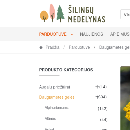
Skip
Skip
to
to
Vis
navigation
content
PARDUOTUVĖ
NAUJIENOS
APIE MUS
Pradžia
/
Parduotuvė
/
Daugiametės gė
PRODUKTO KATEGORIJOS
(14)
Augalų priežiūrai
(604)
Daugiametės gėlės
Alpinariumams
(142)
Alūnės
(44)
Astrai