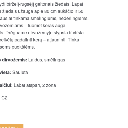
ydi birželį-rugsėjį geltonais žiedais. Lapai
Su žiedais užauga apie 80 cm aukščio ir 50
iausiai tinkama smėlingiems, nederlingiems,
rvožemiams – tuomet keras auga
s. Drėgname dirvožemyje stypsta ir virsta.
eikėtų padalinti kerą – atjauninti. Tinka
usoms puokštėms.
 dirvožemis:
Laidus, smėlingas
vieta:
Saulėta
lčiui:
Labai atspari, 2 zona
:
C2
ė