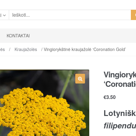
i
KONTAKTAI
lės
/
Kraujažolės
/ Vingiorykštinė kraujažolė ‘Coronation Gold’
Vingioryk
‘Coronati
€
3.50
Lotyniš
filipendu