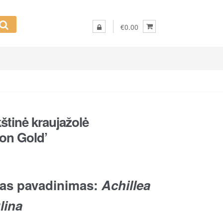
€0.00
štinė kraujažolė
on Gold’
kas pavadinimas:
Achillea
lina