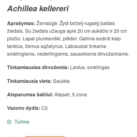
Achillea kellereri
Aprašymas:
Žemaūgė. Žydi birželį-rugsėjį baltais
žiedais. Su žiedais užauga apie 20 cm aukščio ir 20 cm
pločio. Lapai plunksniški, pilkšvi. Galima sodinti kaip
tankius, žemus sąžalynus. Labiausiai tinkama
smėlingiems, nederlingiems, sausokiems dirvožemiams.
Tinkamiausias dirvožemis:
Laidus, smėlingas
Tinkamiausia vieta:
Saulėta
Atsparumas šalčiui:
Atspari, 5 zona
Vazono dydis:
C2
Turime