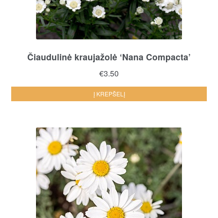
Čiaudulinė kraujažolė ‘Nana Compacta’
€
3.50
Į KREPŠELĮ