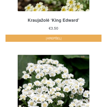
Kraujažolė ‘King Edward’
€
3.50
Į KREPŠELĮ