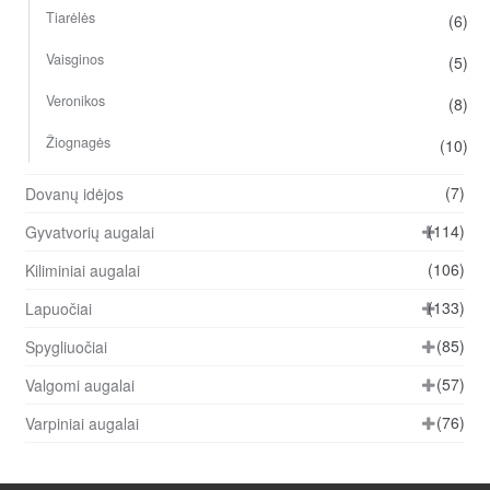
Tiarėlės
(6)
Vaisginos
(5)
Veronikos
(8)
Žiognagės
(10)
(7)
Dovanų idėjos
(114)
Gyvatvorių augalai
(106)
Kiliminiai augalai
(133)
Lapuočiai
(85)
Spygliuočiai
(57)
Valgomi augalai
(76)
Varpiniai augalai