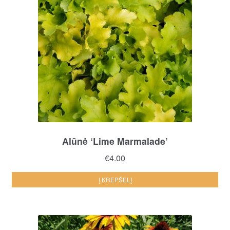
Alūnė ‘Lime Marmalade’
€
4.00
Į KREPŠELĮ