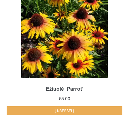
Ežiuolė ‘Parrot’
€
5.00
Į KREPŠELĮ