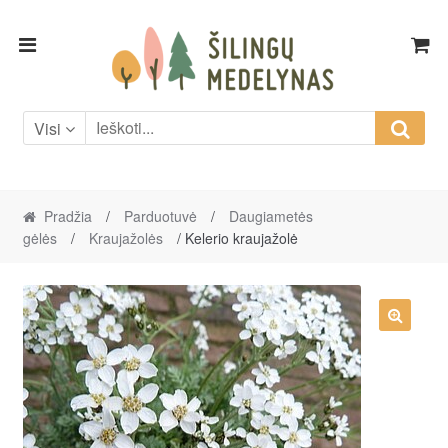
Skip
Skip
to
to
navigation
content
Visi
Pradžia
/
Parduotuvė
/
Daugiametės
gėlės
/
Kraujažolės
/ Kelerio kraujažolė