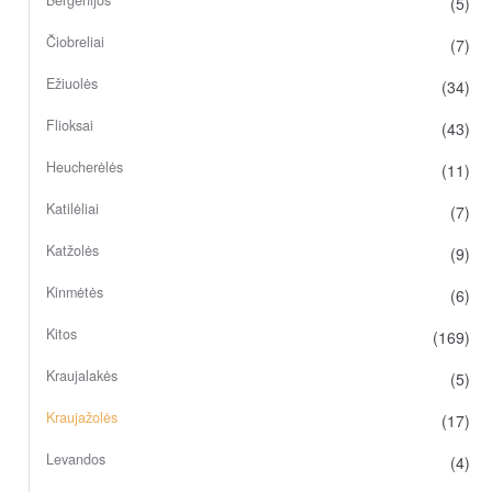
(5)
Čiobreliai
(7)
Ežiuolės
(34)
Flioksai
(43)
Heucherėlės
(11)
Katilėliai
(7)
Katžolės
(9)
Kinmėtės
(6)
Kitos
(169)
Kraujalakės
(5)
Kraujažolės
(17)
Levandos
(4)