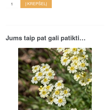
Kelerio
Į KREPŠELĮ
kraujažolė
quantity
Jums taip pat gali patikti…