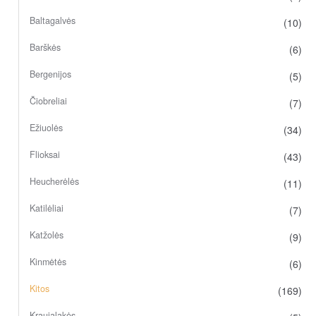
Baltagalvės
(10)
Barškės
(6)
Bergenijos
(5)
Čiobreliai
(7)
Ežiuolės
(34)
Flioksai
(43)
Heucherėlės
(11)
Katilėliai
(7)
Katžolės
(9)
Kinmėtės
(6)
Kitos
(169)
Kraujalakės