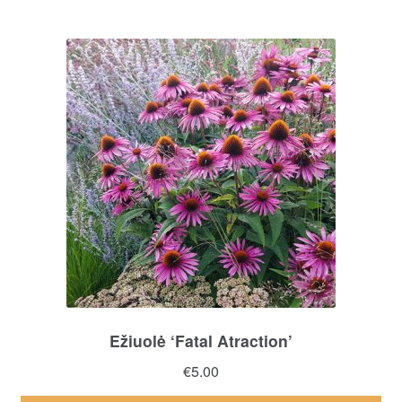
through
ha
€3.50
mul
var
Th
opt
ma
be
ch
on
the
pro
pa
Ežiuolė ‘Fatal Atraction’
€
5.00