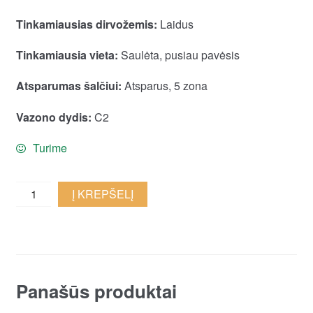
Tinkamiausias dirvožemis:
Laidus
Tinkamiausia vieta:
Saulėta, pusiau pavėsis
Atsparumas šalčiui:
Atsparus, 5 zona
Vazono dydis:
C2
Turime
Karpažolė
Į KREPŠELĮ
'Ascot
Rainbow'
quantity
Panašūs produktai