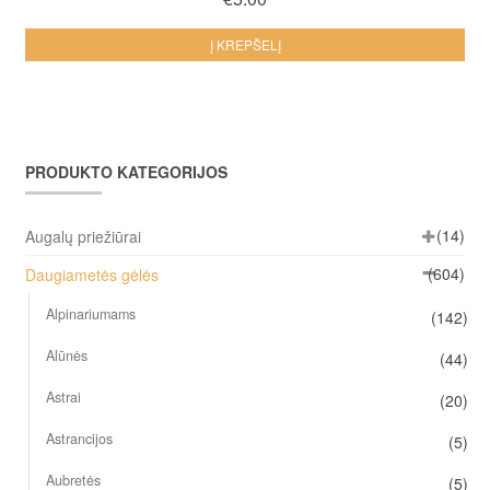
Į KREPŠELĮ
PRODUKTO KATEGORIJOS
(14)
Augalų priežiūrai
(604)
Daugiametės gėlės
Alpinariumams
(142)
Alūnės
(44)
Astrai
(20)
Astrancijos
(5)
Aubretės
(5)