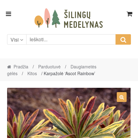
Skip
Skip
to
to
navigation
content
Visi
Pradžia
/
Parduotuvė
/
Daugiametės
gėlės
/
Kitos
/ Karpažolė ‘Ascot Rainbow’