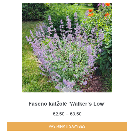
Faseno katžolė ‘Walker’s Low’
Price
€
2.50
–
€
3.50
range:
Thi
PASIRINKTI SAVYBES
€2.50
pro