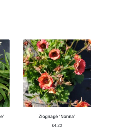
e’
Žiognagė ‘Nonna’
€
4.20