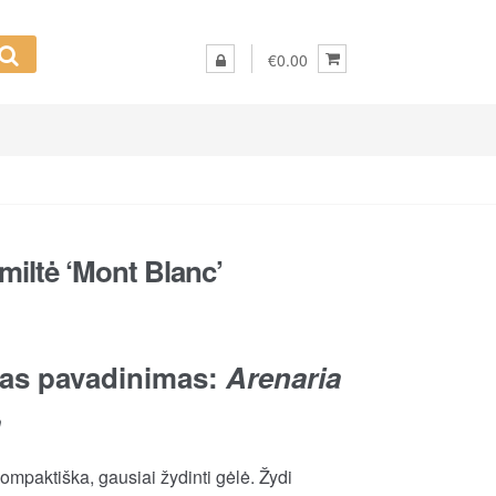
€0.00
miltė ‘Mont Blanc’
kas pavadinimas:
Arenaria
a
ompaktiška, gausiai žydinti gėlė. Žydi