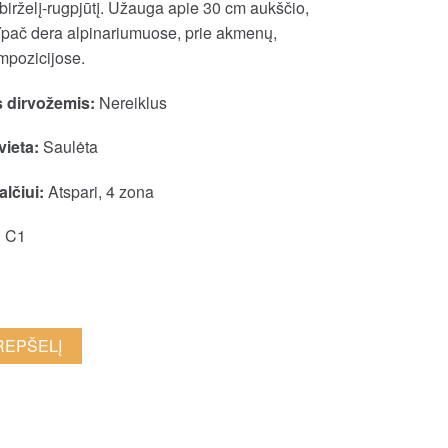
 birželį-rugpjūtį. Užauga apie 30 cm aukščio,
Ypač dera alpinariumuose, prie akmenų,
mpozicijose.
 dirvožemis:
Nereiklus
vieta:
Saulėta
lčiui:
Atspari, 4 zona
:
C1
KREPŠELĮ