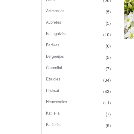
(20)
Astrancijos
(5)
Aubretės
(5)
Baltagalvės
(10)
Barškės
(6)
Bergenijos
(5)
Čiobreliai
(7)
Ežiuolės
(34)
Flioksai
(43)
Heucherėlės
(11)
Katilėliai
(7)
Katžolės
(9)