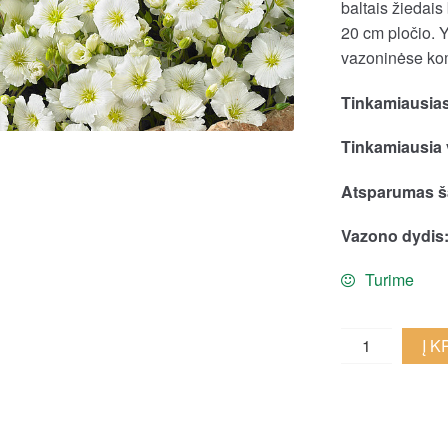
baltais žiedais
20 cm pločio. 
vazoninėse ko
Tinkamiausias
Tinkamiausia 
Atsparumas ša
Vazono dydis
Turime
Kalninė
Į 
smiltė
'Mont
Blanc'
quantity