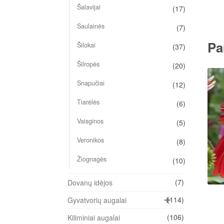
Šalavijai
(17)
Saulainės
(7)
Pa
Šilokai
(37)
Šilropės
(20)
Snapučiai
(12)
Tiarėlės
(6)
Vaisginos
(5)
Veronikos
(8)
Žiognagės
(10)
(7)
Dovanų idėjos
(114)
Gyvatvorių augalai
(106)
Kiliminiai augalai