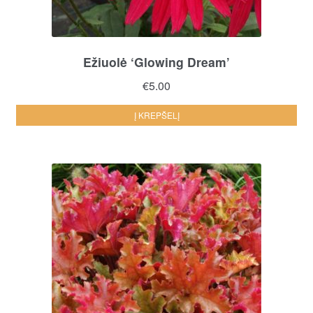
Ežiuolė ‘Glowing Dream’
€
5.00
Į KREPŠELĮ