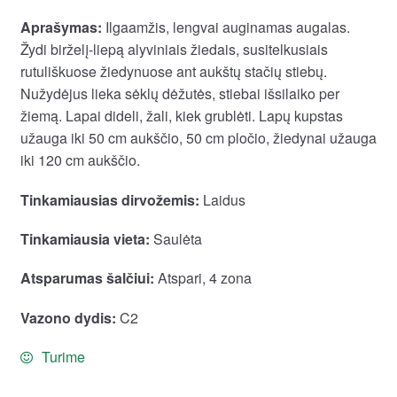
Aprašymas:
Ilgaamžis, lengvai auginamas augalas.
Žydi birželį-liepą alyviniais žiedais, susitelkusiais
rutuliškuose žiedynuose ant aukštų stačių stiebų.
Nužydėjus lieka sėklų dėžutės, stiebai išsilaiko per
žiemą. Lapai dideli, žali, kiek grublėti. Lapų kupstas
užauga iki 50 cm aukščio, 50 cm pločio, žiedynai užauga
iki 120 cm aukščio.
Tinkamiausias dirvožemis:
Laidus
Tinkamiausia vieta:
Saulėta
Atsparumas šalčiui:
Atspari, 4 zona
Vazono dydis:
C2
Turime