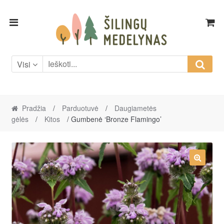
Skip
Skip
to
to
navigation
content
Visi
Pradžia
/
Parduotuvė
/
Daugiametės
gėlės
/
Kitos
/ Gumbenė ‘Bronze Flamingo’