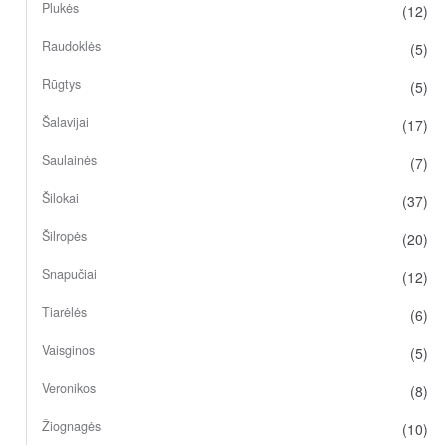
Plukės
(12)
Raudoklės
(5)
Rūgtys
(5)
Šalavijai
(17)
Saulainės
(7)
Šilokai
(37)
Šilropės
(20)
Snapučiai
(12)
Tiarėlės
(6)
Vaisginos
(5)
Veronikos
(8)
Žiognagės
(10)