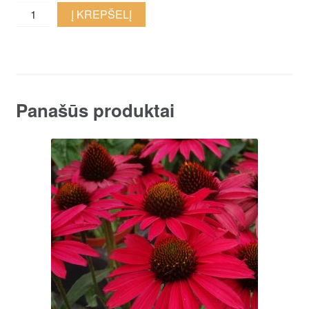
Gumbenė
Į KREPŠELĮ
‘Bronze
Flamingo’
quantity
Panašūs produktai