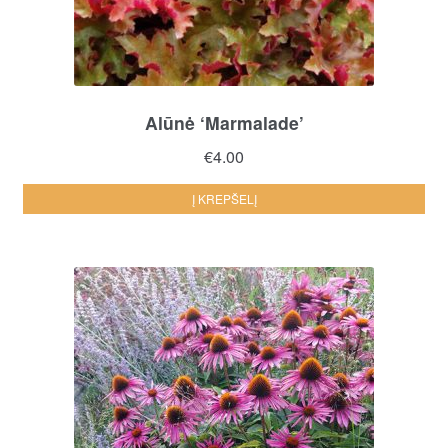
Alūnė ‘Marmalade’
€
4.00
Į KREPŠELĮ