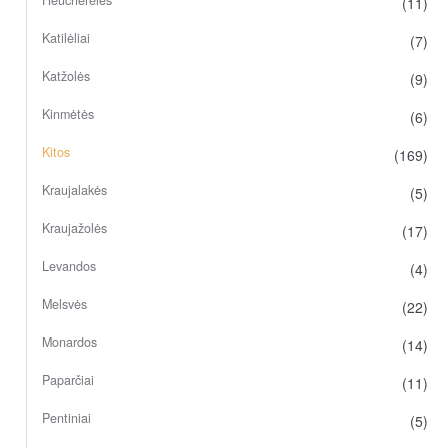
Heucherėlės
(11)
Katilėliai
(7)
Katžolės
(9)
Kinmėtės
(6)
Kitos
(169)
Kraujalakės
(5)
Kraujažolės
(17)
Levandos
(4)
Melsvės
(22)
Monardos
(14)
Paparčiai
(11)
Pentiniai
(5)