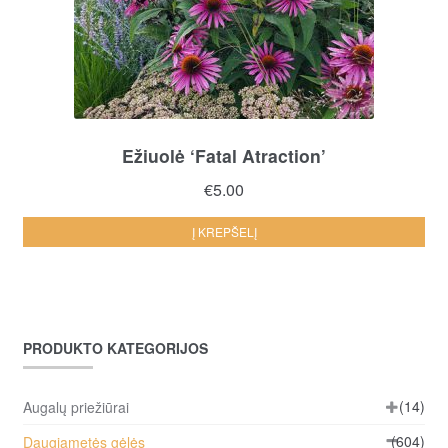
Ežiuolė ‘Fatal Atraction’
€
5.00
Į KREPŠELĮ
PRODUKTO KATEGORIJOS
(14)
Augalų priežiūrai
(604)
Daugiametės gėlės