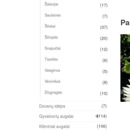
Šalavijai
(17)
Saulainės
(7)
Pa
Šilokai
(37)
Šilropės
(20)
Snapučiai
(12)
Tiarėlės
(6)
Vaisginos
(5)
Veronikos
(8)
Žiognagės
(10)
(7)
Dovanų idėjos
(114)
Gyvatvorių augalai
(106)
Kiliminiai augalai