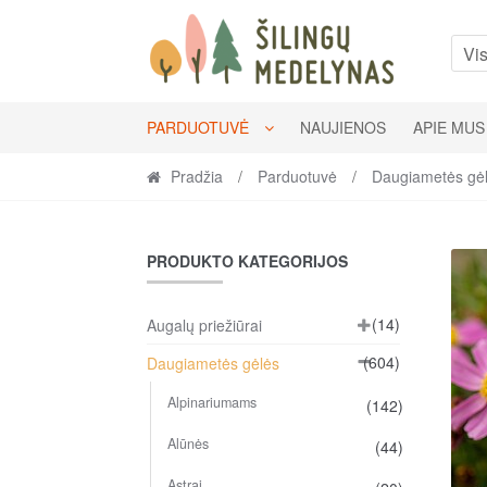
Skip
Skip
to
to
Vis
navigation
content
PARDUOTUVĖ
NAUJIENOS
APIE MUS
Pradžia
/
Parduotuvė
/
Daugiametės gė
PRODUKTO KATEGORIJOS
(14)
Augalų priežiūrai
(604)
Daugiametės gėlės
Alpinariumams
(142)
Alūnės
(44)
Astrai