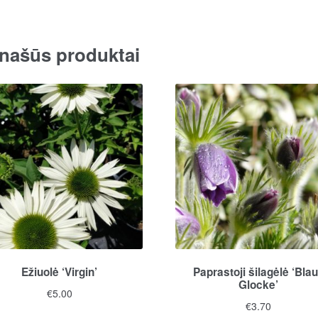
našūs produktai
Ežiuolė ‘Virgin’
Paprastoji šilagėlė ‘Bla
Glocke’
€
5.00
€
3.70