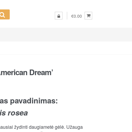
€0.00
American Dream’
as pavadinimas:
s rosea
ausiai žydinti daugiametė gėlė. Užauga