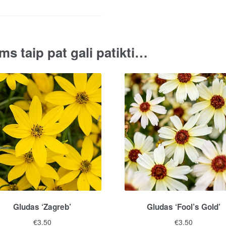
ms taip pat gali patikti…
Gludas ‘Zagreb’
Gludas ‘Fool’s Gold’
€
3.50
€
3.50