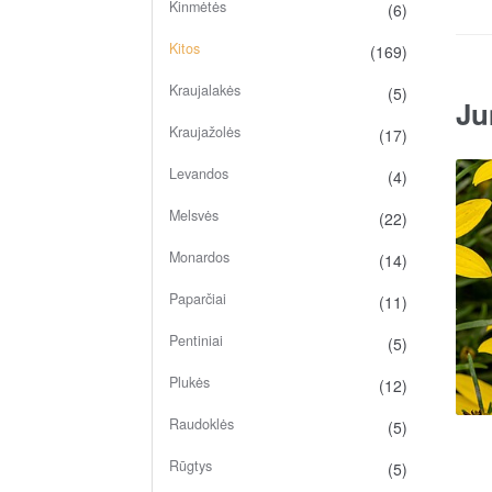
Kinmėtės
(6)
Kitos
(169)
Kraujalakės
(5)
Ju
Kraujažolės
(17)
Levandos
(4)
Melsvės
(22)
Monardos
(14)
Paparčiai
(11)
Pentiniai
(5)
Plukės
(12)
Raudoklės
(5)
Rūgtys
(5)