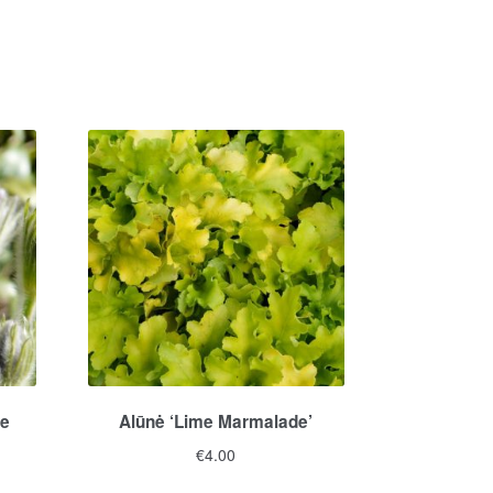
ue
Alūnė ‘Lime Marmalade’
€
4.00