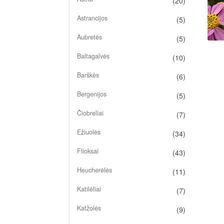
(20)
Astrancijos
(5)
Aubretės
(5)
Baltagalvės
(10)
Barškės
(6)
Bergenijos
(5)
Čiobreliai
(7)
Ežiuolės
(34)
Flioksai
(43)
Heucherėlės
(11)
Katilėliai
(7)
Katžolės
(9)