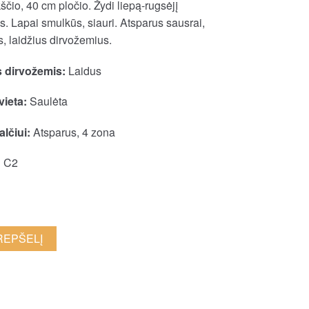
čio, 40 cm pločio. Žydi liepą-rugsėjį
is. Lapai smulkūs, siauri. Atsparus sausrai,
, laidžius dirvožemius.
 dirvožemis:
Laidus
vieta:
Saulėta
lčiui:
Atsparus, 4 zona
:
C2
KREPŠELĮ