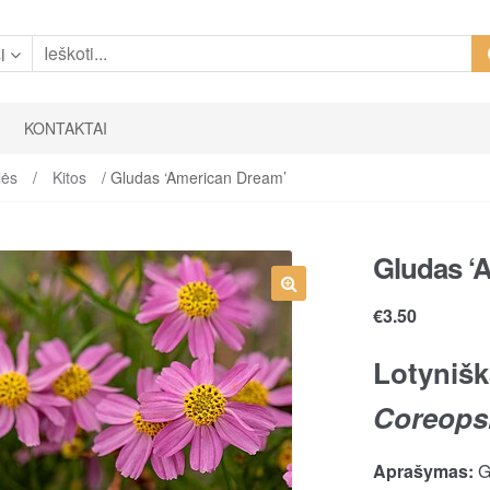
i
KONTAKTAI
lės
/
Kitos
/ Gludas ‘American Dream’
Gludas ‘
€
3.50
Lotynišk
Coreopsi
Aprašymas:
G