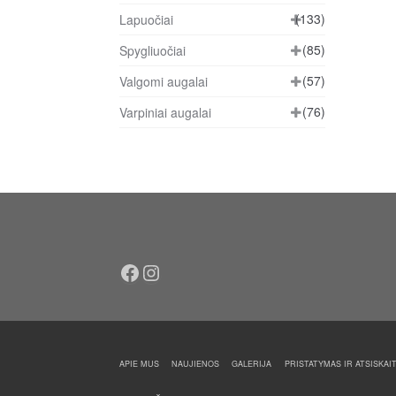
(133)
Lapuočiai
(85)
Spygliuočiai
(57)
Valgomi augalai
(76)
Varpiniai augalai
Facebook
Instagram
APIE MUS
NAUJIENOS
GALERIJA
PRISTATYMAS IR ATSISKAI