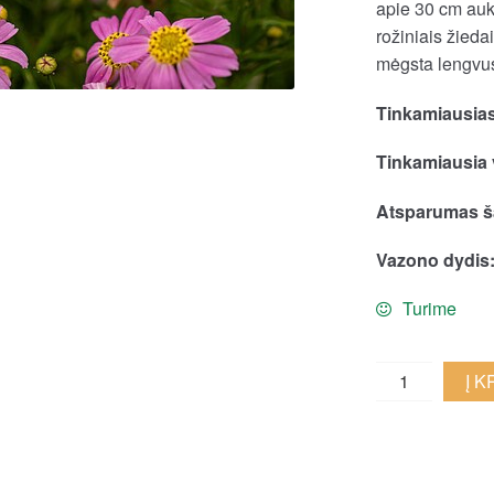
apie 30 cm aukš
rožiniais žieda
mėgsta lengvus
Tinkamiausias
Tinkamiausia 
Atsparumas ša
Vazono dydis
Turime
Gludas
Į 
'American
Dream'
quantity