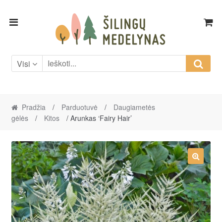
Skip
Skip
to
to
navigation
content
Visi
Pradžia
/
Parduotuvė
/
Daugiametės
gėlės
/
Kitos
/ Arunkas ‘Fairy Hair’