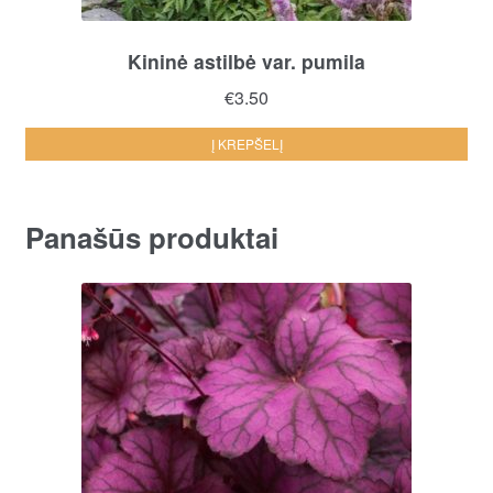
Kininė astilbė var. pumila
€
3.50
Į KREPŠELĮ
Panašūs produktai