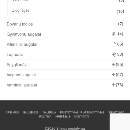
Žiognagės
(10)
(7)
Dovanų idėjos
(114)
Gyvatvorių augalai
(106)
Kiliminiai augalai
(133)
Lapuočiai
(85)
Spygliuočiai
(57)
Valgomi augalai
(76)
Varpiniai augalai
APIE MUS
NAUJIENOS
GALERIJA
PRISTATYMAS IR ATSISKAITYMAS
PRIVATUMO
POLITIKA
KREPŠELIS
KONTAKTAI
©2026 Šilingų medelynas