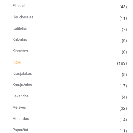
Flioksai
(43)
Heucherėlės
(11)
Katilėliai
(7)
Katžolės
(9)
Kinmėtės
(6)
Kitos
(169)
Kraujalakės
(5)
Kraujažolės
(17)
Levandos
(4)
Melsvės
(22)
Monardos
(14)
Paparčiai
(11)