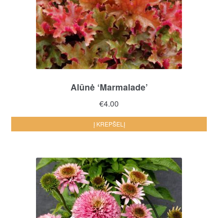
Alūnė ‘Marmalade’
€
4.00
Į KREPŠELĮ