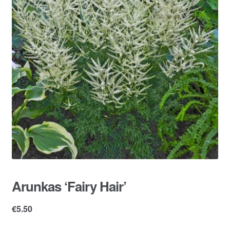
Arunkas ‘Fairy Hair’
€
5.50