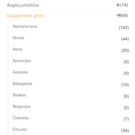
(14)
Augalų priežiūrai
(604)
Daugiametės gėlės
Alpinariumams
(142)
Alūnės
(44)
Astrai
(20)
Astrancijos
(5)
Aubretės
(5)
Baltagalvės
(10)
Barškės
(6)
Bergenijos
(5)
Čiobreliai
(7)
Ežiuolės
(34)