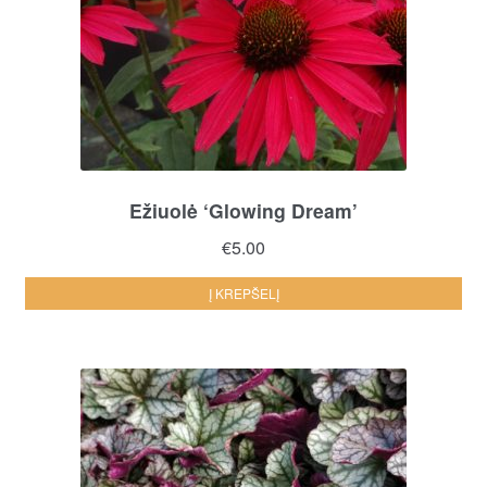
Ežiuolė ‘Glowing Dream’
€
5.00
Į KREPŠELĮ