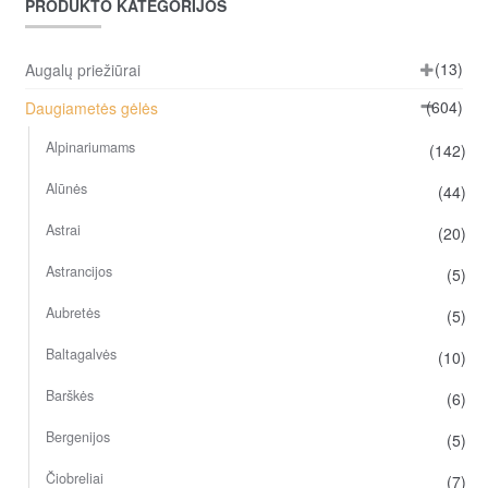
PRODUKTO KATEGORIJOS
(13)
Augalų priežiūrai
(604)
Daugiametės gėlės
Alpinariumams
(142)
Alūnės
(44)
Astrai
(20)
Astrancijos
(5)
Aubretės
(5)
Baltagalvės
(10)
Barškės
(6)
Bergenijos
(5)
Čiobreliai
(7)