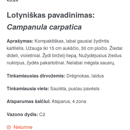
Lotyniškas pavadinimas:
Campanula carpatica
Aprašymas:
Kompaktiškas, labai gausiai žydintis
kaltilėlis. Užauga iki 15 cm aukščio, 30 cm pločio. Žiedai
dideli, violetiniai. Žydi birželį-liepą. Nužydėjusius žiedus
nukirpus, žydės pakartotinai. Nelabai mėgsta sausrų.
Tinkamiausias dirvožemis:
Drėgnokas, laidus
Tinkamiausia vieta:
Saulėta, pusiau pavėsis
Atsparumas šalčiui:
Atsparus, 4 zona
Vazono dydis:
C2
Neturime