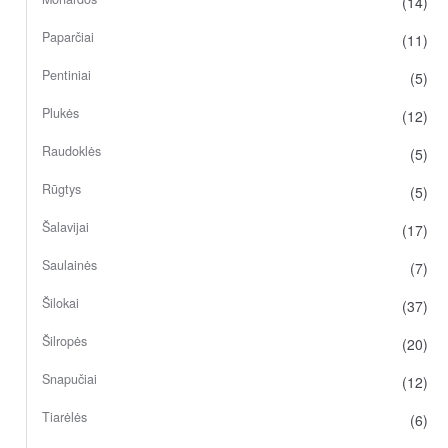
(14)
Paparčiai
(11)
Pentiniai
(5)
Plukės
(12)
Raudoklės
(5)
Rūgtys
(5)
Šalavijai
(17)
Saulainės
(7)
Šilokai
(37)
Šilropės
(20)
Snapučiai
(12)
Tiarėlės
(6)