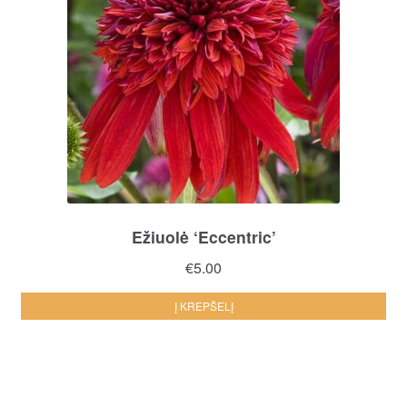
Ežiuolė ‘Eccentric’
€
5.00
Į KREPŠELĮ