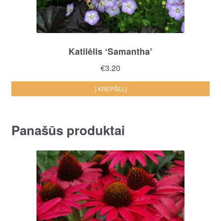
Katilėlis ‘Samantha’
€
3.20
Į KREPŠELĮ
Panašūs produktai