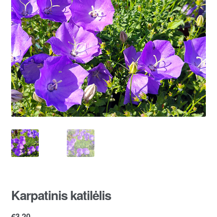
Karpatinis katilėlis
€
3.20