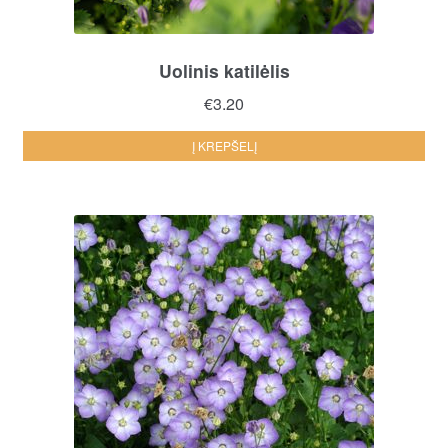
Uolinis katilėlis
€
3.20
Į KREPŠELĮ