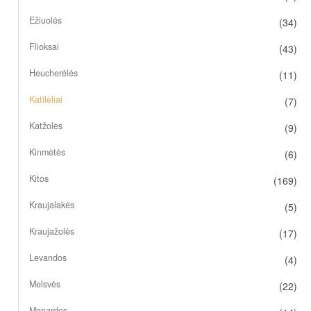
Ežiuolės
(34)
Flioksai
(43)
Heucherėlės
(11)
Katilėliai
(7)
Katžolės
(9)
Kinmėtės
(6)
Kitos
(169)
Kraujalakės
(5)
Kraujažolės
(17)
Levandos
(4)
Melsvės
(22)
Monardos