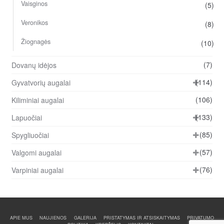
Vaisginos
(5)
Veronikos
(8)
Žiognagės
(10)
(7)
Dovanų idėjos
(114)
Gyvatvorių augalai
(106)
Kiliminiai augalai
(133)
Lapuočiai
(85)
Spygliuočiai
(57)
Valgomi augalai
(76)
Varpiniai augalai
APIE MUS
NAUJIENOS
GALERIJA
PRISTATYMAS IR ATSISKAITYMAS
PRIVATUMO