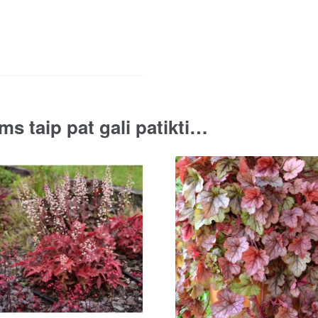
Tea'
quantity
ms taip pat gali patikti…