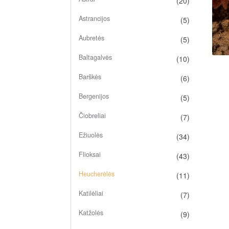
(20)
Astrancijos
(5)
Aubretės
(5)
Baltagalvės
(10)
Barškės
(6)
Bergenijos
(5)
Čiobreliai
(7)
Ežiuolės
(34)
Flioksai
(43)
Heucherėlės
(11)
Katilėliai
(7)
Katžolės
(9)