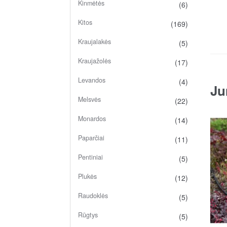
Kinmėtės
(6)
Kitos
(169)
Kraujalakės
(5)
Kraujažolės
(17)
Levandos
(4)
Ju
Melsvės
(22)
Monardos
(14)
Paparčiai
(11)
Pentiniai
(5)
Plukės
(12)
Raudoklės
(5)
Rūgtys
(5)