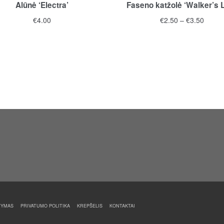
Alūnė ‘Electra’
Faseno katžolė ‘Walker’s 
Price
€
4.00
€
2.50
–
€
3.50
range
This
€2.50
product
throu
has
€3.50
multiple
variants.
The
options
may
be
chosen
on
the
product
page
TYMAS
PRIVATUMO POLITIKA
KREPŠELIS
KONTAKTAI