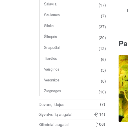
Šalavijai
(17)
Saulainės
(7)
Šilokai
(37)
Šilropės
(20)
Pa
Snapučiai
(12)
Tiarėlės
(6)
Vaisginos
(5)
Veronikos
(8)
Žiognagės
(10)
(7)
Dovanų idėjos
(114)
Gyvatvorių augalai
(106)
Kiliminiai augalai