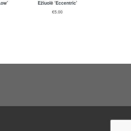
Low’
Ežiuolė ‘Eccentric’
€
5.00
:
gh