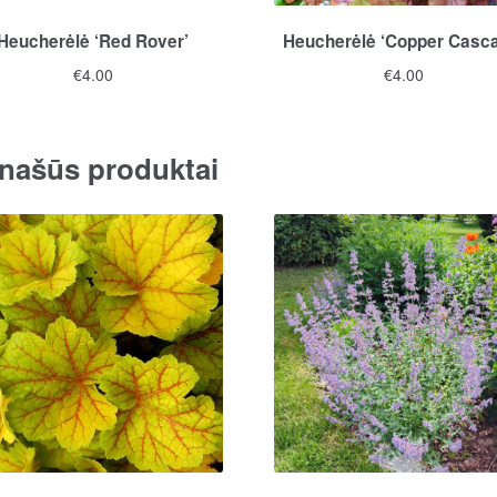
Heucherėlė ‘Red Rover’
Heucherėlė ‘Copper Casc
€
4.00
€
4.00
našūs produktai