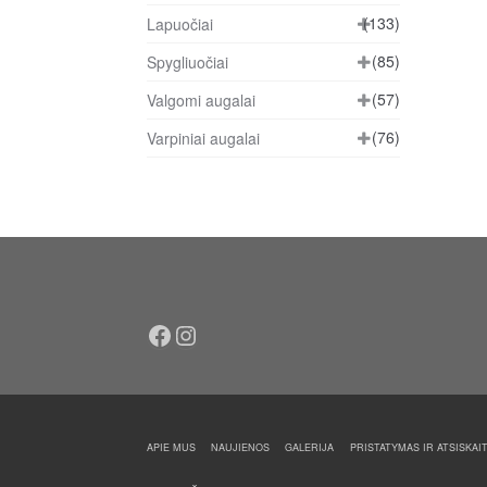
(133)
Lapuočiai
(85)
Spygliuočiai
(57)
Valgomi augalai
(76)
Varpiniai augalai
Facebook
Instagram
APIE MUS
NAUJIENOS
GALERIJA
PRISTATYMAS IR ATSISKAI