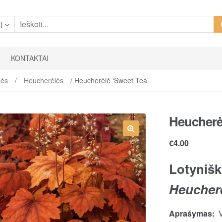
i
KONTAKTAI
lės
/
Heucherėlės
/ Heucherėlė ‘Sweet Tea’
Heucherėl
€
4.00
Lotynišk
Heuchere
Aprašymas:
V