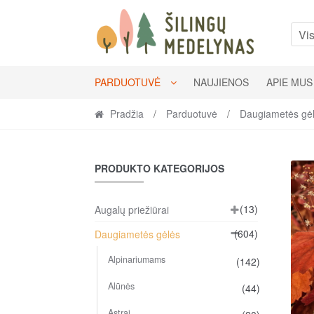
Skip
Skip
to
to
Vis
navigation
content
PARDUOTUVĖ
NAUJIENOS
APIE MUS
Pradžia
/
Parduotuvė
/
Daugiametės gė
PRODUKTO KATEGORIJOS
(13)
Augalų priežiūrai
(604)
Daugiametės gėlės
Alpinariumams
(142)
Alūnės
(44)
Astrai