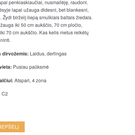
pai penkiaskiaučiai, nusmailėję, raudoni.
syje lapai užauga didesni, bet blankesni,
 Žydi birželį-liepą smulkiais baltais žiedais.
žauga iki 50 cm aukščio, 70 cm pločio,
iki 70 cm aukščio. Kas kelis metus reikėtų
ninti.
 dirvožemis:
Laidus, derlingas
vieta:
Pusiau paūksmė
lčiui:
Atspari, 4 zona
:
C2
KREPŠELĮ