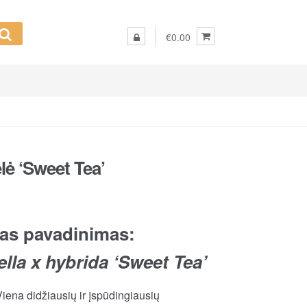
€0.00
ė ‘Sweet Tea’
as pavadinimas:
lla x hybrida ‘Sweet Tea’
iena didžiausių ir įspūdingiausių