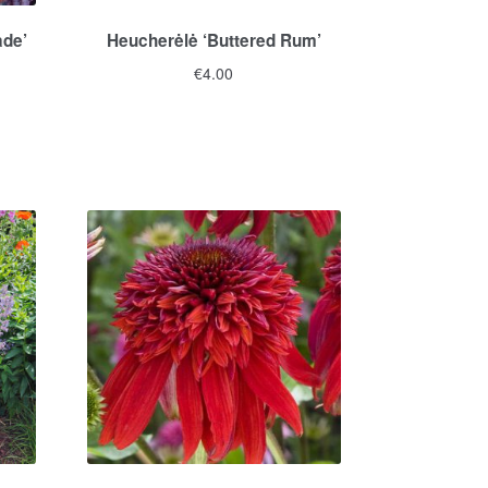
ade’
Heucherėlė ‘Buttered Rum’
€
4.00