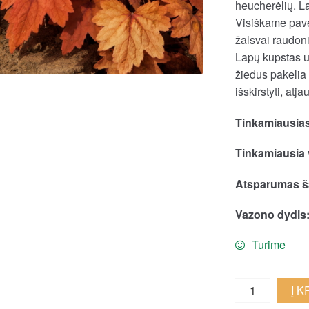
heucherėlių. La
Visiškame pavė
žalsvai raudoni.
Lapų kupstas u
žiedus pakelia 
išskirstyti, atjau
Tinkamiausias
Tinkamiausia 
Atsparumas ša
Vazono dydis
Turime
Heucherėlė
Į 
'Sweet