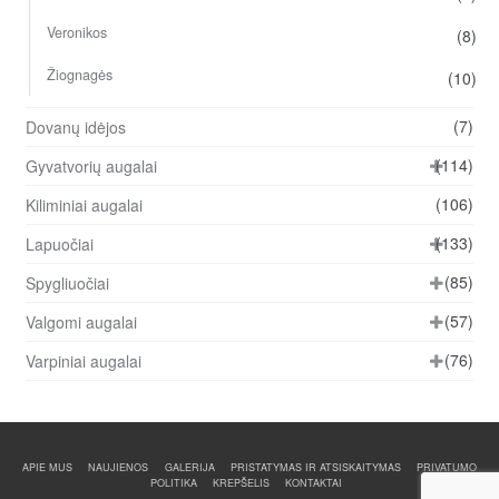
Veronikos
(8)
Žiognagės
(10)
(7)
Dovanų idėjos
(114)
Gyvatvorių augalai
(106)
Kiliminiai augalai
(133)
Lapuočiai
(85)
Spygliuočiai
(57)
Valgomi augalai
(76)
Varpiniai augalai
APIE MUS
NAUJIENOS
GALERIJA
PRISTATYMAS IR ATSISKAITYMAS
PRIVATUMO
POLITIKA
KREPŠELIS
KONTAKTAI