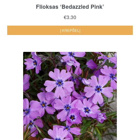
Flioksas ‘Bedazzled Pink’
€
3.30
Į KREPŠELĮ