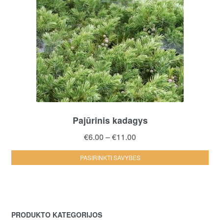
Pajūrinis kadagys
Price
€
6.00
–
€
11.00
range:
Thi
PASIRINKTI SAVYBES
€6.00
pro
through
ha
€11.00
mul
var
PRODUKTO KATEGORIJOS
Th