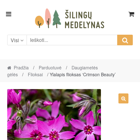
Skip
Skip
to
to
navigation
content
Visi
Pradžia
/
Parduotuvė
/
Daugiametės
gėlės
/
Flioksai
/ Ylalapis flioksas ‘Crimson Beauty’