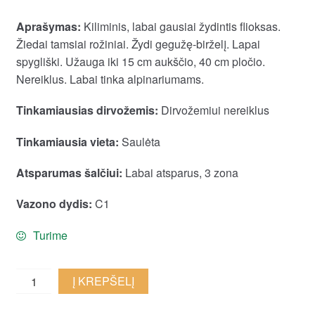
Aprašymas:
Kiliminis, labai gausiai žydintis flioksas.
Žiedai tamsiai rožiniai. Žydi gegužę-birželį. Lapai
spygliški. Užauga iki 15 cm aukščio, 40 cm pločio.
Nereiklus. Labai tinka alpinariumams.
Tinkamiausias dirvožemis:
Dirvožemiui nereiklus
Tinkamiausia vieta:
Saulėta
Atsparumas šalčiui:
Labai atsparus, 3 zona
Vazono dydis:
C1
Turime
Ylalapis
Į KREPŠELĮ
flioksas
'Crimson