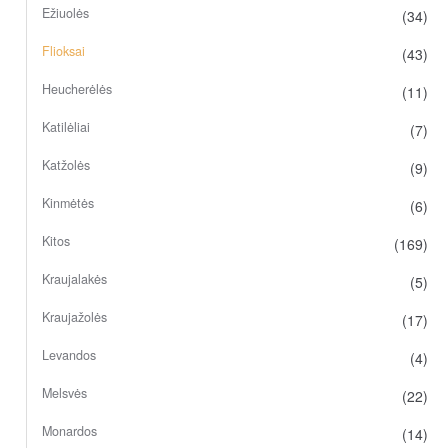
Ežiuolės
(34)
Flioksai
(43)
Heucherėlės
(11)
Katilėliai
(7)
Katžolės
(9)
Kinmėtės
(6)
Kitos
(169)
Kraujalakės
(5)
Kraujažolės
(17)
Levandos
(4)
Melsvės
(22)
Monardos
(14)