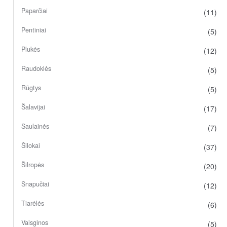
Paparčiai
(11)
Pentiniai
(5)
Plukės
(12)
Raudoklės
(5)
Rūgtys
(5)
Šalavijai
(17)
Saulainės
(7)
Šilokai
(37)
Šilropės
(20)
Snapučiai
(12)
Tiarėlės
(6)
Vaisginos
(5)