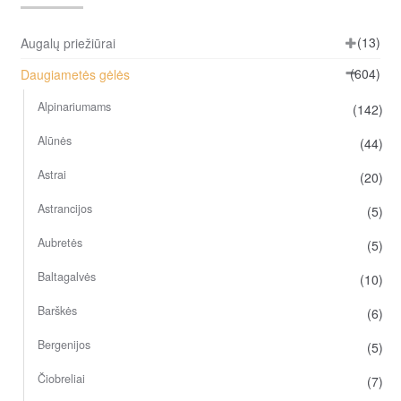
opt
ma
(13)
Augalų priežiūrai
be
(604)
Daugiametės gėlės
ch
on
Alpinariumams
(142)
the
Alūnės
(44)
pro
pa
Astrai
(20)
Astrancijos
(5)
Aubretės
(5)
Baltagalvės
(10)
Barškės
(6)
Bergenijos
(5)
Čiobreliai
(7)