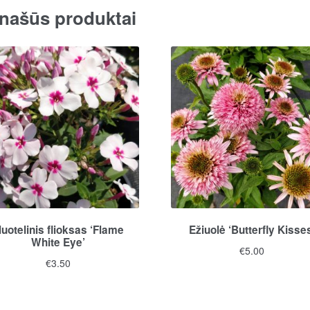
through
našūs produktai
has
€3.70
multiple
variants.
The
options
may
be
chosen
on
the
product
page
luotelinis flioksas ‘Flame
Ežiuolė ‘Butterfly Kisse
White Eye’
€
5.00
€
3.50