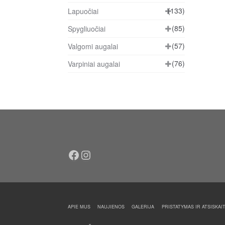
(133)
Lapuočiai
(85)
Spygliuočiai
(57)
Valgomi augalai
(76)
Varpiniai augalai
Facebook
Instagram
APIE MUS
NAUJIENOS
GALERIJA
PRISTATYMAS IR ATSISKAI