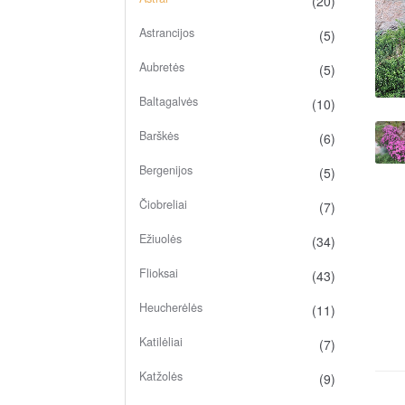
(20)
Astrancijos
(5)
Aubretės
(5)
Baltagalvės
(10)
Barškės
(6)
Bergenijos
(5)
Čiobreliai
(7)
Ežiuolės
(34)
Flioksai
(43)
Heucherėlės
(11)
Katilėliai
(7)
Katžolės
(9)