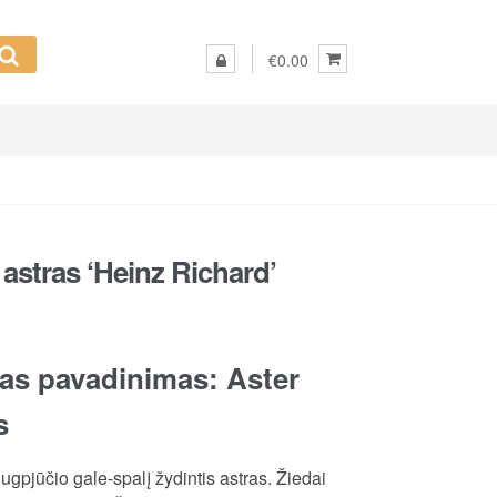
€0.00
astras ‘Heinz Richard’
as pavadinimas: Aster
s
ugpjūčio gale-spalį žydintis astras. Žiedai