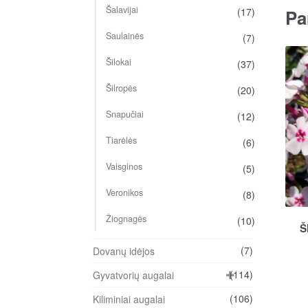
Šalavijai
(17)
Pa
Saulainės
(7)
Šilokai
(37)
Šilropės
(20)
Snapučiai
(12)
Tiarėlės
(6)
Vaisginos
(5)
Veronikos
(8)
Žiognagės
(10)
Š
(7)
Dovanų idėjos
(114)
Gyvatvorių augalai
(106)
Kiliminiai augalai