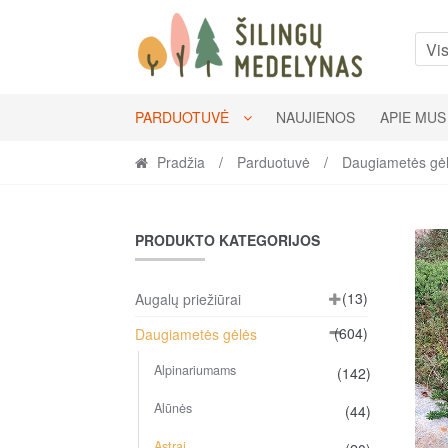
Skip
Skip
to
to
Vis
navigation
content
PARDUOTUVĖ
NAUJIENOS
APIE MUS
Pradžia
/
Parduotuvė
/
Daugiametės gė
PRODUKTO KATEGORIJOS
(13)
Augalų priežiūrai
(604)
Daugiametės gėlės
Alpinariumams
(142)
Alūnės
(44)
Astrai