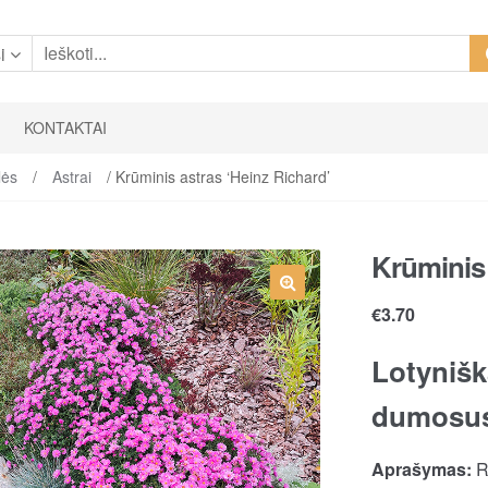
i
KONTAKTAI
lės
/
Astrai
/ Krūminis astras ‘Heinz Richard’
Krūminis 
€
3.70
Lotynišk
dumosu
Aprašymas:
R