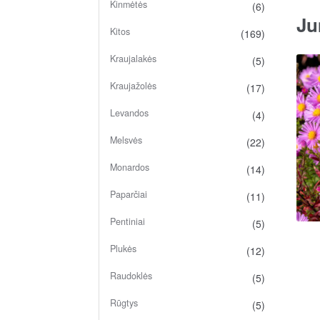
Kinmėtės
(6)
Ju
Kitos
(169)
Kraujalakės
(5)
Kraujažolės
(17)
Levandos
(4)
Melsvės
(22)
Monardos
(14)
Paparčiai
(11)
Pentiniai
(5)
Plukės
(12)
Raudoklės
(5)
Rūgtys
(5)