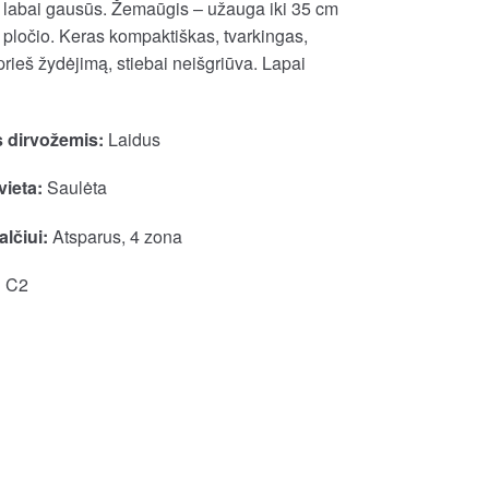
i, labai gausūs. Žemaūgis – užauga iki 35 cm
 pločio. Keras kompaktiškas, tvarkingas,
prieš žydėjimą, stiebai neišgriūva. Lapai
 dirvožemis:
Laidus
vieta:
Saulėta
lčiui:
Atsparus, 4 zona
:
C2