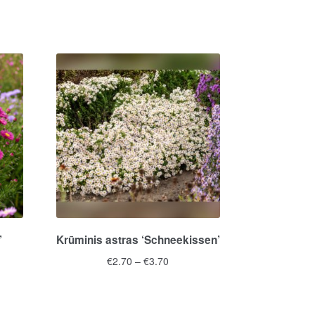
’
Krūminis astras ‘Schneekissen’
Price
€
2.70
–
€
3.70
range:
This
€2.70
product
through