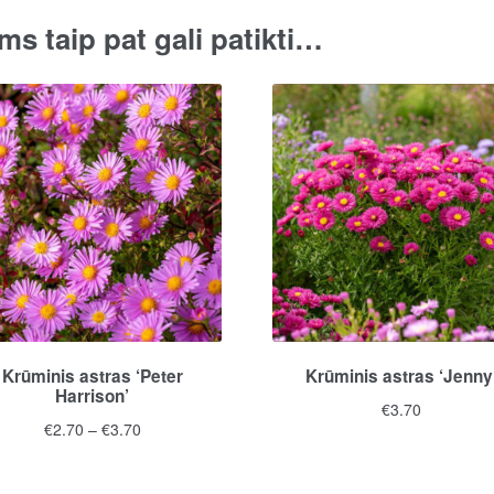
ms taip pat gali patikti…
Krūminis astras ‘Peter
Krūminis astras ‘Jenny
Harrison’
€
3.70
Price
€
2.70
–
€
3.70
range:
This
€2.70
product