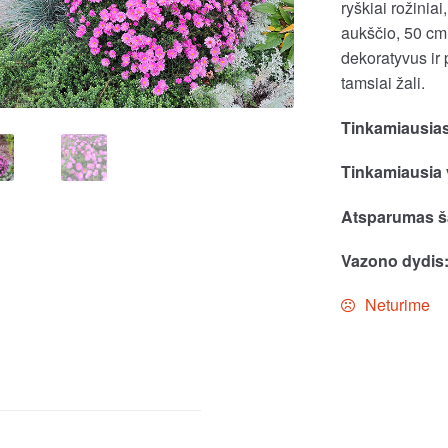
ryškiai rožinia
aukščio, 50 cm
dekoratyvus ir 
tamsiai žali.
Tinkamiausias
Tinkamiausia 
Atsparumas ša
Vazono dydis
Neturime