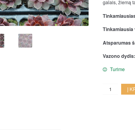
galais, žiemą ta
Tinkamiausias
Tinkamiausia 
Atsparumas ša
Vazono dydis
Turime
Šilropė
Į 
'Lacerta'
quantity