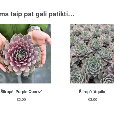
ms taip pat gali patikti…
Šilropė ‘Purple Quartz’
Šilropė ‘Aquila’
€
3.00
€
3.00