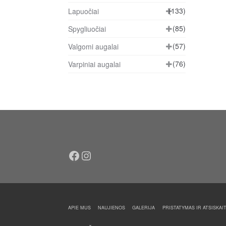
(133)
Lapuočiai
(85)
Spygliuočiai
(57)
Valgomi augalai
(76)
Varpiniai augalai
Facebook
Instagram
APIE MUS
NAUJIENOS
GALERIJA
PRISTATYMAS IR ATSISKAI