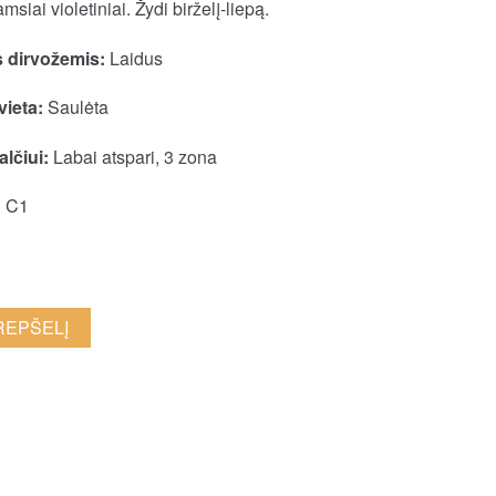
msiai violetiniai. Žydi birželį-liepą.
 dirvožemis:
Laidus
vieta:
Saulėta
lčiui:
Labai atspari, 3 zona
:
C1
KREPŠELĮ