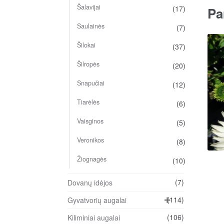
Šalavijai
(17)
Pa
Saulainės
(7)
Šilokai
(37)
Šilropės
(20)
Snapučiai
(12)
Tiarėlės
(6)
Vaisginos
(5)
Veronikos
(8)
Žiognagės
(10)
(7)
Dovanų idėjos
(114)
Gyvatvorių augalai
(106)
Kiliminiai augalai