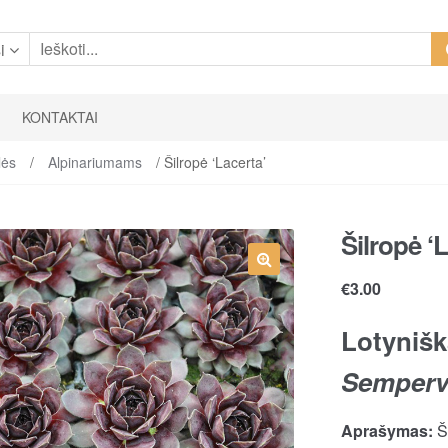
i
KONTAKTAI
lės
/
Alpinariumams
/ Šilropė ‘Lacerta’
Šilropė ‘
€
3.00
Lotynišk
Semper
Aprašymas:
Š