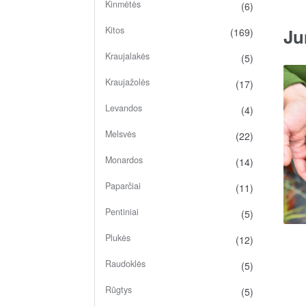
Kinmėtės
(6)
Kitos
Ju
(169)
Kraujalakės
(5)
Kraujažolės
(17)
Levandos
(4)
Melsvės
(22)
Monardos
(14)
Paparčiai
(11)
Pentiniai
(5)
Plukės
(12)
Raudoklės
(5)
Rūgtys
(5)