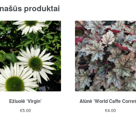
našūs produktai
Ežiuolė ‘Virgin’
Alūnė ‘World Caffe Corret
€
5.00
€
4.00