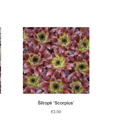
Šilropė ‘Scorpius’
€
3.00