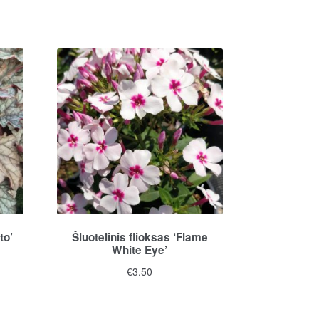
to’
Šluotelinis flioksas ‘Flame
White Eye’
€
3.50