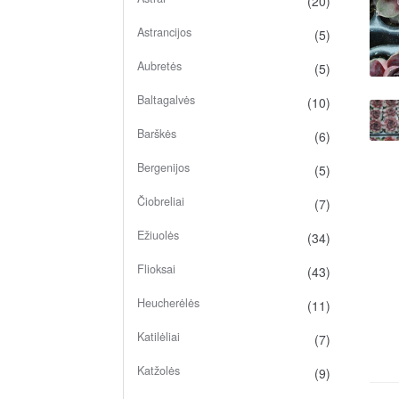
(20)
Astrancijos
(5)
Aubretės
(5)
Baltagalvės
(10)
Barškės
(6)
Bergenijos
(5)
Čiobreliai
(7)
Ežiuolės
(34)
Flioksai
(43)
Heucherėlės
(11)
Katilėliai
(7)
Katžolės
(9)