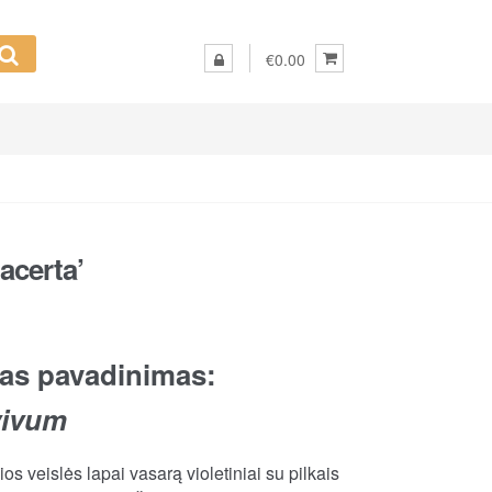
€0.00
Lacerta’
as pavadinimas:
vivum
ios veislės lapai vasarą violetiniai su pilkais