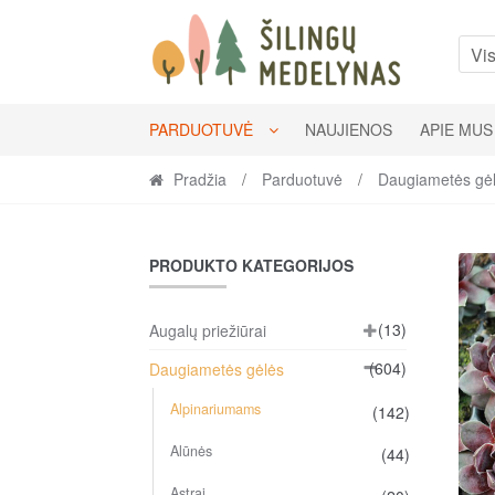
Skip
Skip
to
to
Vis
navigation
content
PARDUOTUVĖ
NAUJIENOS
APIE MUS
Pradžia
/
Parduotuvė
/
Daugiametės gė
PRODUKTO KATEGORIJOS
(13)
Augalų priežiūrai
(604)
Daugiametės gėlės
Alpinariumams
(142)
Alūnės
(44)
Astrai