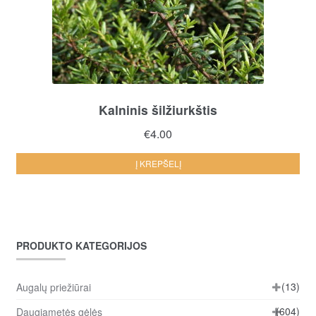
Kalninis šilžiurkštis
€
4.00
Į KREPŠELĮ
PRODUKTO KATEGORIJOS
(13)
Augalų priežiūrai
(604)
Daugiametės gėlės