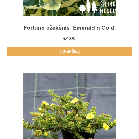
Fortūno ožekšnis ‘Emerald’n’Gold’
€
4.00
Į KREPŠELĮ