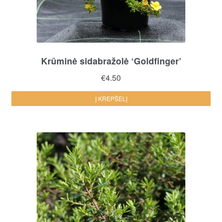
Krūminė sidabražolė ‘Goldfinger’
€
4.50
Į KREPŠELĮ