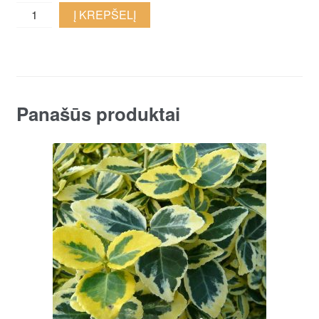
Paprastasis
Į KREPŠELĮ
buksmedis
quantity
Panašūs produktai