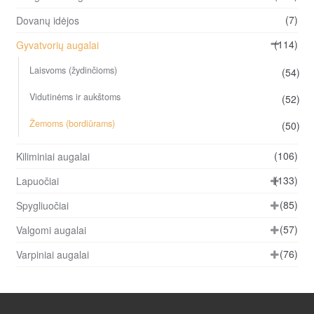
(7)
Dovanų idėjos
(114)
Gyvatvorių augalai
Laisvoms (žydinčioms)
(54)
Vidutinėms ir aukštoms
(52)
Žemoms (bordiūrams)
(50)
(106)
Kiliminiai augalai
(133)
Lapuočiai
(85)
Spygliuočiai
(57)
Valgomi augalai
(76)
Varpiniai augalai