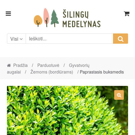
Skip
Skip
to
to
navigation
content
Visi
Pradžia
/
Parduotuvė
/
Gyvatvorių
augalai
/
Žemoms (bordiūrams)
/ Paprastasis buksmedis