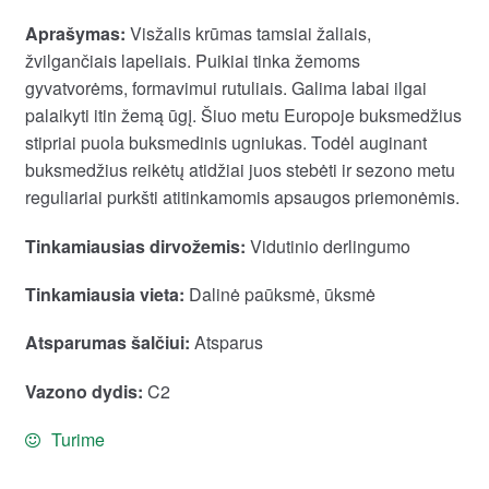
Aprašymas:
Visžalis krūmas tamsiai žaliais,
žvilgančiais lapeliais. Puikiai tinka žemoms
gyvatvorėms, formavimui rutuliais. Galima labai ilgai
palaikyti itin žemą ūgį. Šiuo metu Europoje buksmedžius
stipriai puola buksmedinis ugniukas. Todėl auginant
buksmedžius reikėtų atidžiai juos stebėti ir sezono metu
reguliariai purkšti atitinkamomis apsaugos priemonėmis.
Tinkamiausias dirvožemis:
Vidutinio derlingumo
Tinkamiausia vieta:
Dalinė paūksmė, ūksmė
Atsparumas šalčiui:
Atsparus
Vazono dydis:
C2
Turime