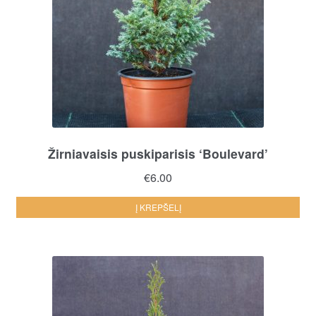
Žirniavaisis puskiparisis ‘Boulevard’
€
6.00
Į KREPŠELĮ