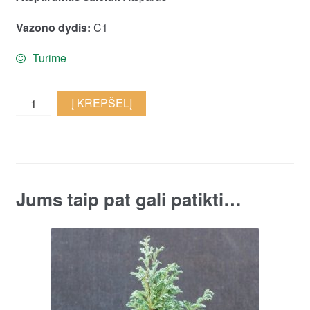
Vazono dydis:
C1
Turime
Lausono
Į KREPŠELĮ
puskiparisis
quantity
Jums taip pat gali patikti…