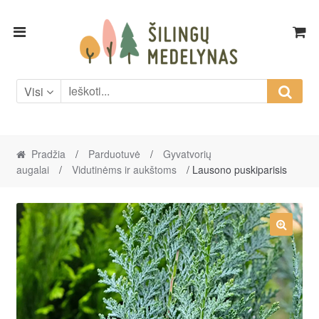
Skip
Skip
to
to
navigation
content
Visi
Pradžia
/
Parduotuvė
/
Gyvatvorių
augalai
/
Vidutinėms ir aukštoms
/ Lausono puskiparisis