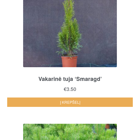
Vakarinė tuja ‘Smaragd’
€
3.50
Į KREPŠELĮ