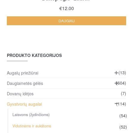
€
12.00
DAUGIAU
PRODUKTO KATEGORIJOS
(13)
Augalų priežiūrai
(604)
Daugiametės gėlės
(7)
Dovanų idėjos
(114)
Gyvatvorių augalai
Laisvoms (žydinčioms)
(54)
Vidutinėms ir aukštoms
(52)