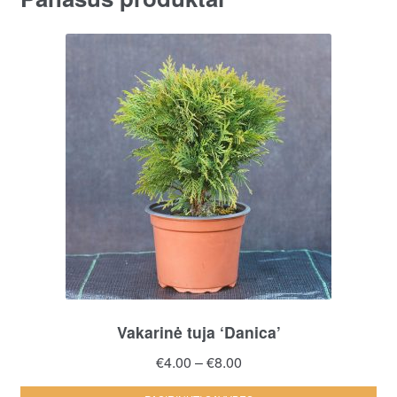
var
Th
opt
ma
be
ch
on
the
pro
pa
Vakarinė tuja ‘Danica’
Price
€
4.00
–
€
8.00
range: