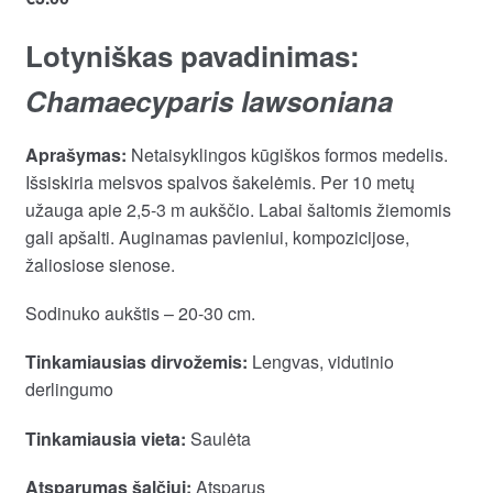
Lotyniškas pavadinimas:
Chamaecyparis lawsoniana
Aprašymas:
Netaisyklingos kūgiškos formos medelis.
Išsiskiria melsvos spalvos šakelėmis. Per 10 metų
užauga apie 2,5-3 m aukščio. Labai šaltomis žiemomis
gali apšalti. Auginamas pavieniui, kompozicijose,
žaliosiose sienose.
Sodinuko aukštis – 20-30 cm.
Tinkamiausias dirvožemis:
Lengvas, vidutinio
derlingumo
Tinkamiausia vieta:
Saulėta
Atsparumas šalčiui:
Atsparus